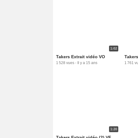
1:02
Takers Extrait vidéo VO
Takers
1 528 vues
-
Il y a 15 ans
1 761 v
1:20
Takers Extrait vidéo (2) VF