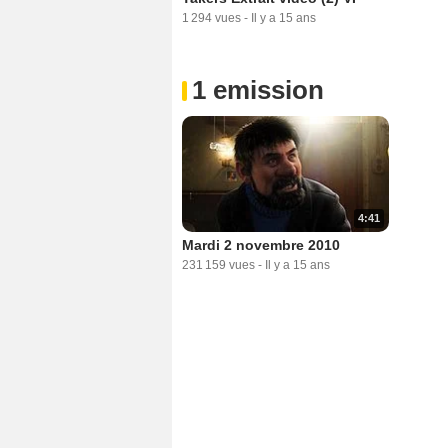
1 294 vues
-
Il y a 15 ans
1 emission
4:41
Mardi 2 novembre 2010
231 159 vues
-
Il y a 15 ans