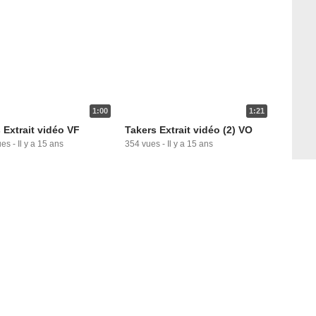
1:00
1:21
 Extrait vidéo VF
Takers Extrait vidéo (2) VO
ues
-
Il y a 15 ans
354 vues
-
Il y a 15 ans