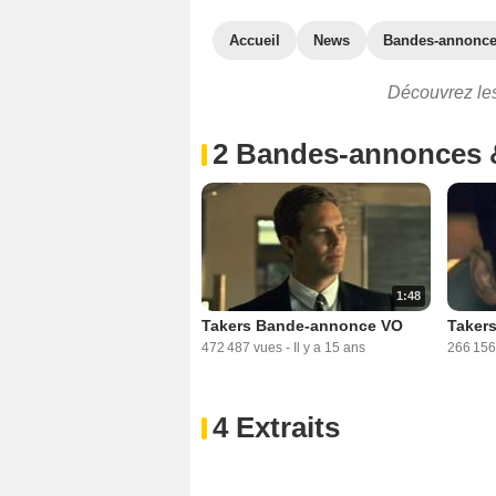
Accueil
News
Bandes-annonc
Découvrez les 
2 Bandes-annonces 
1:48
Takers Bande-annonce VO
Taker
472 487 vues
-
Il y a 15 ans
266 156
4 Extraits