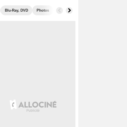
Blu-Ray, DVD
Photos
Musique
Secrets de tournage
B