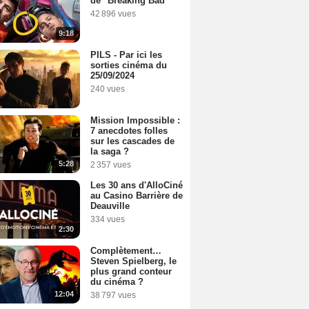
de "Breaking Bad"
42 896 vues
9:18
PILS - Par ici les
sorties cinéma du
25/09/2024
240 vues
Mission Impossible :
7 anecdotes folles
sur les cascades de
la saga ?
5:28
2 357 vues
Les 30 ans d'AlloCiné
au Casino Barrière de
Deauville
334 vues
2:30
Complètement…
Steven Spielberg, le
plus grand conteur
du cinéma ?
12:04
38 797 vues