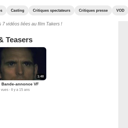
es
Casting
Critiques spectateurs
Critiques presse
VOD
7 vidéos liées au film Takers !
& Teasers
1:48
s Bande-annonce VF
 vues
-
Il y a 15 ans