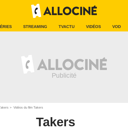
ÉRIES
STREAMING
TVACTU
VIDÉOS
VOD
Takers
Vidéos du film Takers
Takers