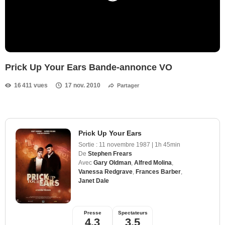
Prick Up Your Ears Bande-annonce VO
16 411 vues
17 nov. 2010
Partager
Prick Up Your Ears
Sortie :
11 novembre 1987
|
1h 45min
De
Stephen Frears
Avec
Gary Oldman
,
Alfred Molina
,
Vanessa Redgrave
,
Frances Barber
,
Janet Dale
Presse
Spectateurs
4,3
3,5