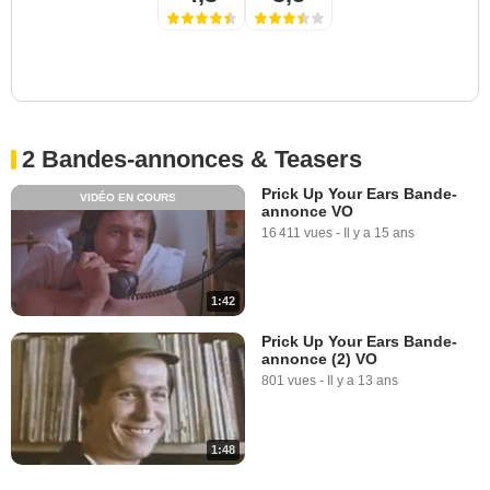
2 Bandes-annonces & Teasers
Prick Up Your Ears Bande-
VIDÉO EN COURS
annonce VO
16 411 vues
-
Il y a 15 ans
1:42
Prick Up Your Ears Bande-
annonce (2) VO
801 vues
-
Il y a 13 ans
1:48