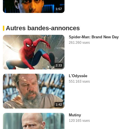
1:57
Autres bandes-annonces
Spider-Man: Brand New Day
261 260 vues
2:33
L'Odyssée
551 163 vues
1:42
Mutiny
120 165 vues