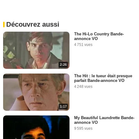
Découvrez aussi
The Hi-Lo Country Bande-
annonce VO
4 751 vues
2:26
The Hit : le tueur était presque
parfait Bande-annonce VO
4 248 vues
1:17
My Beautiful Laundrette Bande-
annonce VO
9 595 vues