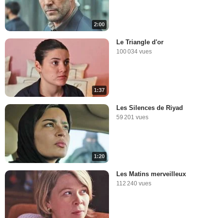
2:00
Le Triangle d'or
100 034 vues
1:37
Les Silences de Riyad
59 201 vues
1:20
Les Matins merveilleux
112 240 vues