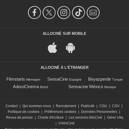
ALLOCINÉ SUR MOBILE
ALLOCINÉ À L'ÉTRANGER
Filmstarts
SensaCine
Beyazperde
Allemagne
Espagne
Turquie
AdoroCinema
Sensacine México
Brésil
Mexique
Contact
|
Qui sommes-nous
|
Recrutement
|
Publicité
|
CGU
|
CGV
|
Politique de cookies
|
Préférences cookies
|
Données Personnelles
|
Revue de presse
|
Charte d'écriture
|
Les services AlloCiné
|
Gérer Utiq
|
©AlloCiné