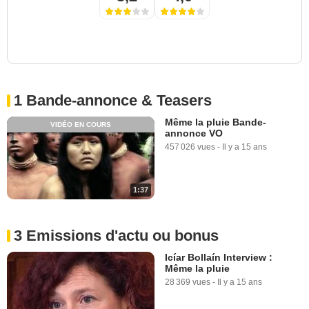
1 Bande-annonce & Teasers
Même la pluie Bande-
VIDÉO EN COURS
annonce VO
457 026 vues
-
Il y a 15 ans
1:37
3 Emissions d'actu ou bonus
Icíar Bollaín Interview :
Même la pluie
28 369 vues
-
Il y a 15 ans