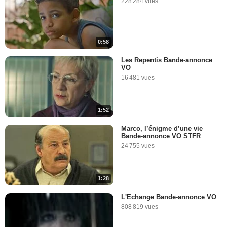
228 284 vues
0:58
Les Repentis Bande-annonce
VO
16 481 vues
1:52
Marco, l’énigme d’une vie
Bande-annonce VO STFR
24 755 vues
1:28
L'Echange Bande-annonce VO
808 819 vues