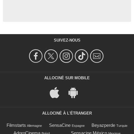
SUIVEZ-NOUS
ALLOCINÉ SUR MOBILE
ALLOCINÉ À L'ÉTRANGER
Filmstarts
SensaCine
Beyazperde
Allemagne
Espagne
Turquie
AdoroCinema
Sensacine México
Brésil
Mexique