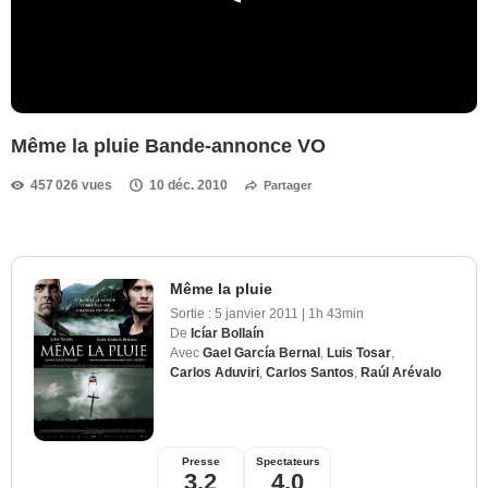
Même la pluie Bande-annonce VO
457 026 vues
10 déc. 2010
Partager
Même la pluie
Sortie :
5 janvier 2011
|
1h 43min
De
Icíar Bollaín
Avec
Gael García Bernal
,
Luis Tosar
,
Carlos Aduviri
,
Carlos Santos
,
Raúl Arévalo
Presse
Spectateurs
3,2
4,0