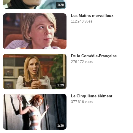
1:20
Les Matins merveilleux
112 240 vues
De la Comédie-Française
276 172 vues
1:29
Le Cinquième élément
377 616 vues
1:30