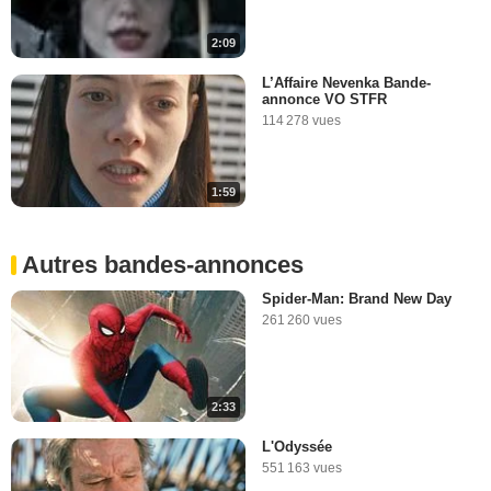
2:09
L’Affaire Nevenka Bande-
annonce VO STFR
114 278 vues
1:59
Autres bandes-annonces
Spider-Man: Brand New Day
261 260 vues
2:33
L'Odyssée
551 163 vues