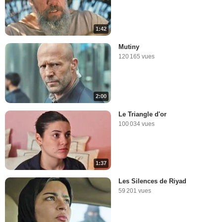
1:42
Mutiny
120 165 vues
2:00
Le Triangle d'or
100 034 vues
1:37
Les Silences de Riyad
59 201 vues