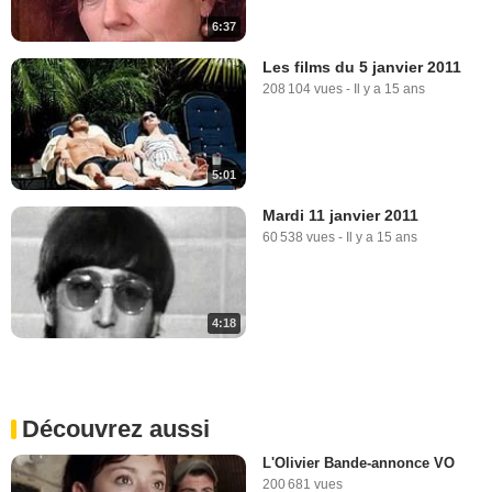
6:37
Les films du 5 janvier 2011
208 104 vues
-
Il y a 15 ans
5:01
Mardi 11 janvier 2011
60 538 vues
-
Il y a 15 ans
4:18
Découvrez aussi
L'Olivier Bande-annonce VO
200 681 vues