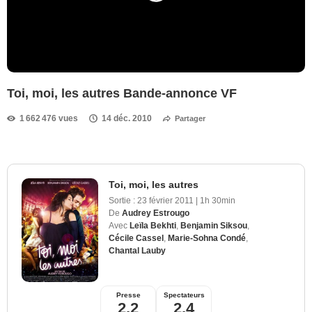
Toi, moi, les autres Bande-annonce VF
1 662 476 vues
14 déc. 2010
Partager
Toi, moi, les autres
Sortie :
23 février 2011
|
1h 30min
De
Audrey Estrougo
Avec
Leïla Bekhti
,
Benjamin Siksou
,
Cécile Cassel
,
Marie-Sohna Condé
,
Chantal Lauby
Presse
Spectateurs
2,2
2,4