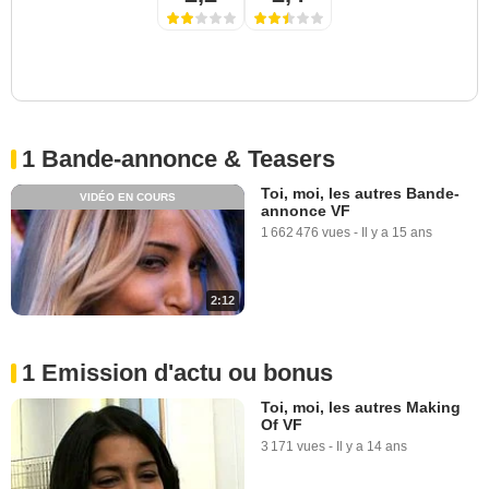
1 Bande-annonce & Teasers
Toi, moi, les autres Bande-
VIDÉO EN COURS
annonce VF
1 662 476 vues
-
Il y a 15 ans
2:12
1 Emission d'actu ou bonus
Toi, moi, les autres Making
Of VF
3 171 vues
-
Il y a 14 ans