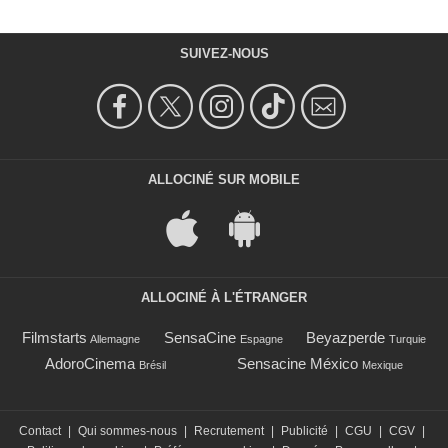
SUIVEZ-NOUS
ALLOCINÉ SUR MOBILE
ALLOCINÉ À L'ÉTRANGER
Filmstarts
SensaCine
Beyazperde
Allemagne
Espagne
Turquie
AdoroCinema
Sensacine México
Brésil
Mexique
Contact
|
Qui sommes-nous
|
Recrutement
|
Publicité
|
CGU
|
CGV
|