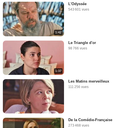
L'Odyssée
543 601 vues
1:42
Le Triangle d'or
98 766 vues
1:37
Les Matins merveilleux
111 256 vues
De la Comédie-Française
273 468 vues