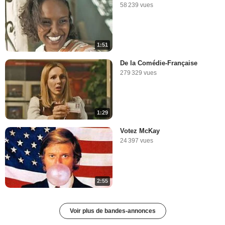
58 239 vues
1:51
De la Comédie-Française
279 329 vues
1:29
Votez McKay
24 397 vues
2:55
Voir plus de bandes-annonces