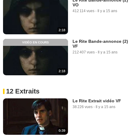
VO
412 114 vues
-
Il y a 15 ans
2:18
Le Rite Bande-annonce (2)
VIDÉO EN COURS
VF
212 407 vues
-
Il y a 15 ans
2:18
12 Extraits
Le Rite Extrait vidéo VF
38 226 vues
-
Il y a 15 ans
0:39