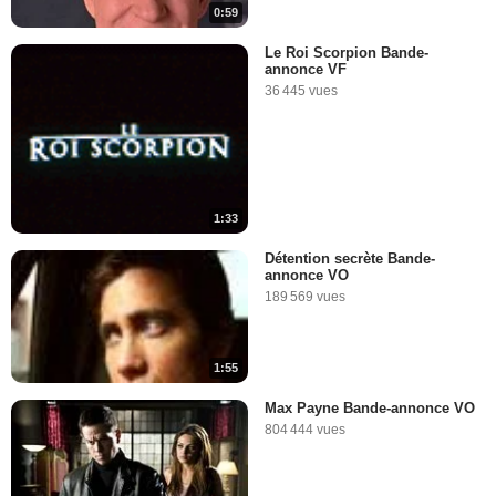
0:59
Le Roi Scorpion Bande-
annonce VF
36 445 vues
1:33
Détention secrète Bande-
annonce VO
189 569 vues
1:55
Max Payne Bande-annonce VO
804 444 vues