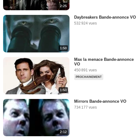
2:25
Daybreakers Bande-annonce VO
532 924 vues
1:50
Max la menace Bande-annonce
VO
450 891 vues
PROCHAINEMENT
1:50
Mirrors Bande-annonce VO
734 177 vues
2:12