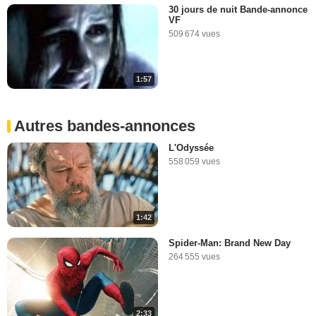
30 jours de nuit Bande-annonce
VF
509 674 vues
1:57
Autres bandes-annonces
L'Odyssée
558 059 vues
1:42
Spider-Man: Brand New Day
264 555 vues
2:33