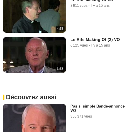
8 911 vues
-
Il y a 15 ans
0:57
Le Rite Extrait vidéo (6) VO
776 vues
-
Il y a 15 ans
4:53
Le Rite Making Of (2) VO
6 125 vues
-
Il y a 15 ans
0:53
3:53
Découvrez aussi
Pas si simple Bande-annonce
VO
356 371 vues