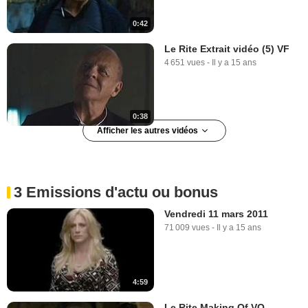
0:42
Le Rite Extrait vidéo (5) VF
4 651 vues
-
Il y a 15 ans
0:38
Afficher les autres vidéos
Le Rite Extrait vidéo (5) VO
177 vues
-
Il y a 15 ans
3 Emissions d'actu ou bonus
Vendredi 11 mars 2011
71 009 vues
-
Il y a 15 ans
0:37
Le Rite Extrait vidéo (6) VF
5 642 vues
-
Il y a 15 ans
4:59
Le Rite Making Of VO