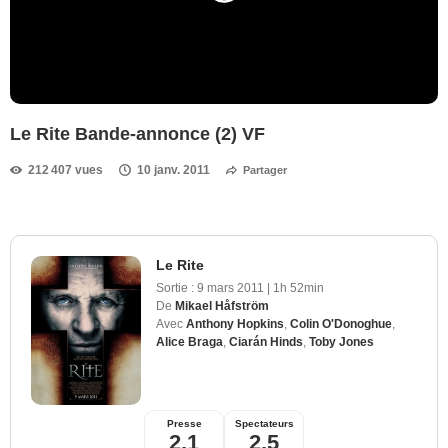
Le Rite Bande-annonce (2) VF
212 407 vues
10 janv. 2011
Partager
Le Rite
Sortie :
9 mars 2011
|
1h 52min
De
Mikael Håfström
Avec
Anthony Hopkins
,
Colin O'Donoghue
,
Alice Braga
,
Ciarán Hinds
,
Toby Jones
Presse
Spectateurs
2,1
2,5