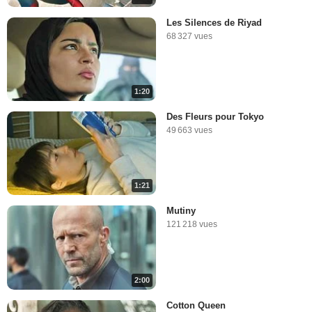
Les Silences de Riyad
68 327 vues
1:20
Des Fleurs pour Tokyo
49 663 vues
1:21
Mutiny
121 218 vues
2:00
Cotton Queen