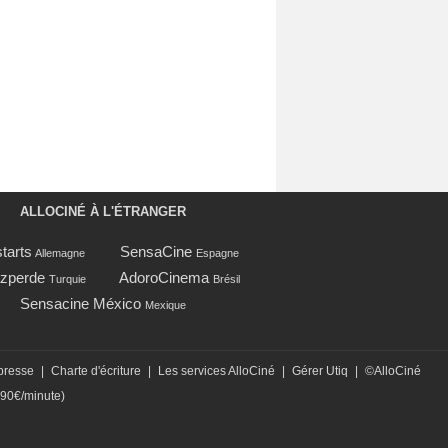
ALLOCINÉ À L'ÉTRANGER
tarts
SensaCine
Allemagne
Espagne
zperde
AdoroCinema
Turquie
Brésil
Sensacine México
Mexique
presse
|
Charte d'écriture
|
Les services AlloCiné
|
Gérer Utiq
|
©AlloCiné
,90€/minute)