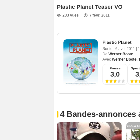
Plastic Planet Teaser VO
233 vues
7 févr. 2011
Plastic Planet
Sortie :
6 avril 2011
|
1
De
Werner Boote
Avec
Werner Boote
,
Presse
Spect
3,0
3
4 Bandes-annonces 
VIDÉO E