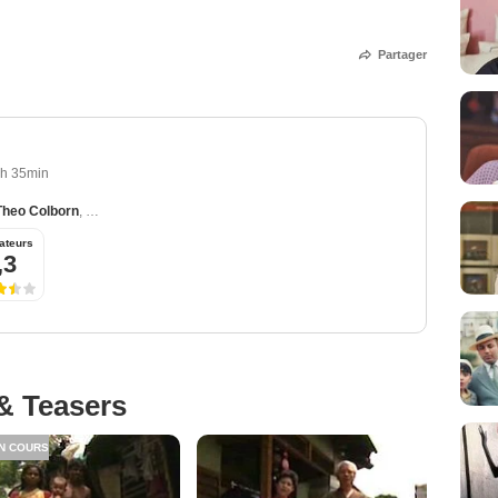
Partager
h 35min
Theo Colborn
,
Fred Vom Saal
,
Peter Lieberzeit
,
Marques Brown
ateurs
,3
& Teasers
N COURS