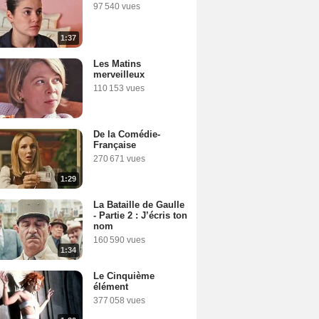
97 540 vues
1:37
Les Matins
merveilleux
110 153 vues
De la Comédie-
Française
270 671 vues
1:29
La Bataille de Gaulle
- Partie 2 : J’écris ton
nom
160 590 vues
1:34
Le Cinquième
élément
377 058 vues