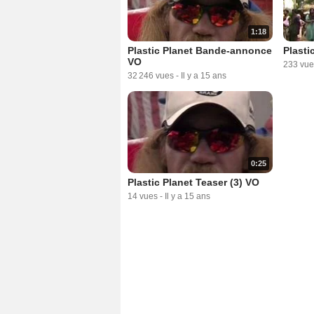
1:18
Plastic Planet Bande-annonce
Plasti
VO
233 vue
32 246 vues
-
Il y a 15 ans
0:25
Plastic Planet Teaser (3) VO
14 vues
-
Il y a 15 ans