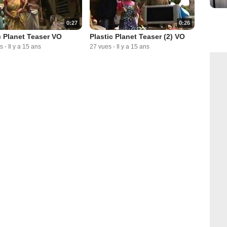
0:27
0:26
c Planet Teaser VO
Plastic Planet Teaser (2) VO
s
-
Il y a 15 ans
27 vues
-
Il y a 15 ans