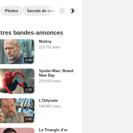
Photos
Secrets de tournage
Box Office
Récompenses
tres bandes-annonces
Mutiny
115 752 vues
2:00
Spider-Man: Brand
New Day
255 029 vues
2:33
L'Odyssée
536 862 vues
1:42
Le Triangle d'or