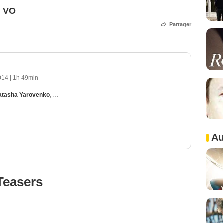
e VO
Partager
014
|
1h 49min
atasha Yarovenko
,
Enrico Lo Verso
,
Najwa Nimri
Au
Teasers