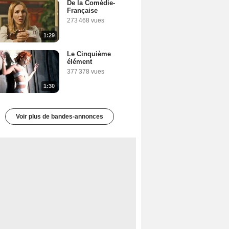
De la Comédie-
Française
273 468 vues
1:29
Le Cinquième
élément
377 378 vues
1:30
Voir plus de bandes-annonces