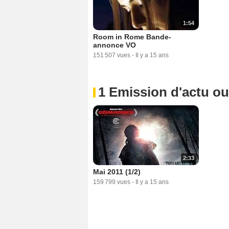
1:54
Room in Rome Bande-
annonce VO
151 507 vues
-
Il y a 15 ans
1 Emission d'actu o
2:33
Mai 2011 (1/2)
159 799 vues
-
Il y a 15 ans