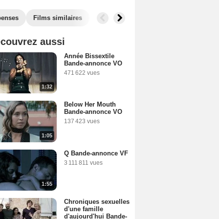
enses
Films similaires
couvrez aussi
Année Bissextile
Bande-annonce VO
471 622 vues
1:32
Below Her Mouth
Bande-annonce VO
137 423 vues
1:05
Q Bande-annonce VF
3 111 811 vues
1:55
Chroniques sexuelles
d'une famille
d'aujourd'hui Bande-