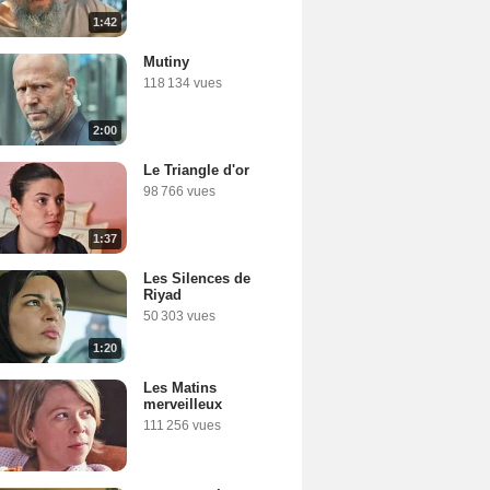
1:42
Mutiny
118 134 vues
2:00
Le Triangle d'or
98 766 vues
1:37
Les Silences de
Riyad
50 303 vues
1:20
Les Matins
merveilleux
111 256 vues