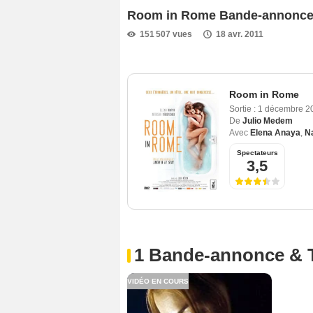
Room in Rome Bande-annonc
151 507 vues
18 avr. 2011
Room in Rome
Sortie :
1 décembre 2
De
Julio Medem
Avec
Elena Anaya
,
N
Spectateurs
3,5
1 Bande-annonce & 
VIDÉO EN COURS