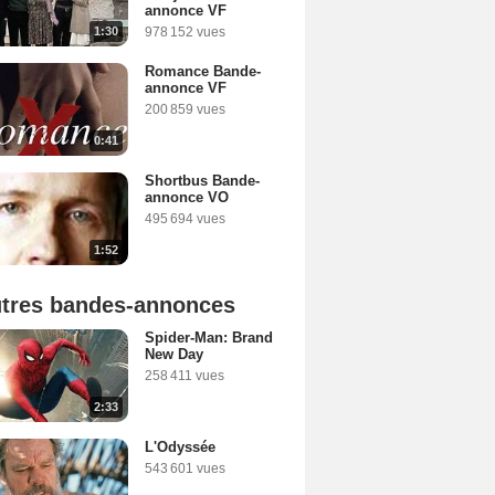
annonce VF
1:30
978 152 vues
Romance Bande-
annonce VF
200 859 vues
0:41
Shortbus Bande-
annonce VO
495 694 vues
1:52
tres bandes-annonces
Spider-Man: Brand
New Day
258 411 vues
2:33
L'Odyssée
543 601 vues