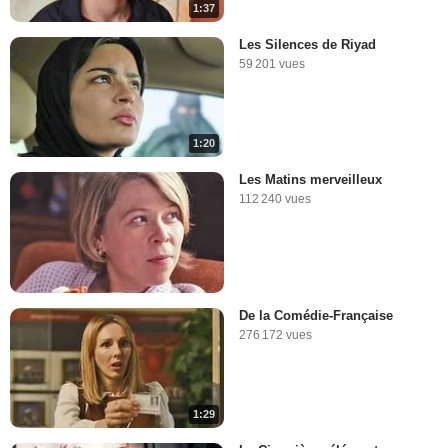
1:37
Les Silences de Riyad
59 201 vues
1:20
Les Matins merveilleux
112 240 vues
De la Comédie-Française
276 172 vues
1:29