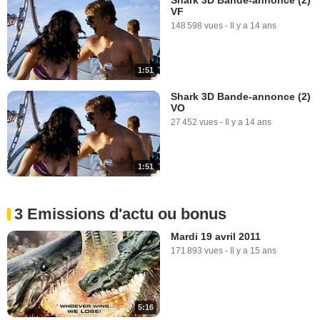
VF
148 598 vues
-
Il y a 14 ans
1:51
Shark 3D Bande-annonce (2)
VO
27 452 vues
-
Il y a 14 ans
1:51
3 Emissions d'actu ou bonus
Mardi 19 avril 2011
171 893 vues
-
Il y a 15 ans
5:16