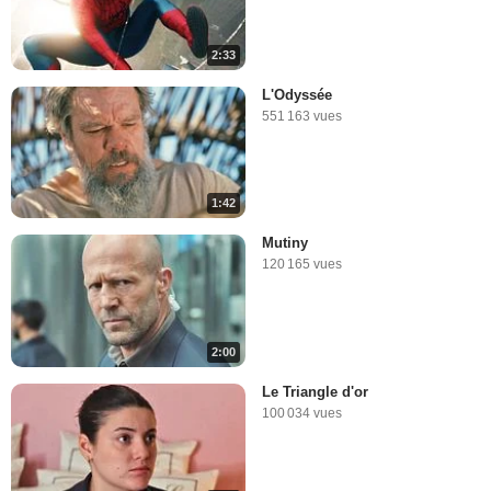
2:33
L'Odyssée
551 163 vues
1:42
Mutiny
120 165 vues
2:00
Le Triangle d'or
100 034 vues