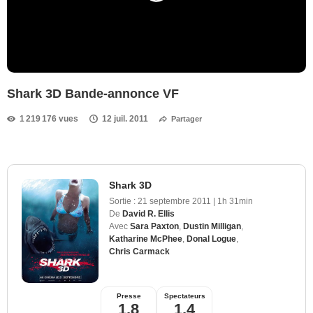
Shark 3D Bande-annonce VF
1 219 176 vues
12 juil. 2011
Partager
Shark 3D
Sortie :
21 septembre 2011
|
1h 31min
De
David R. Ellis
Avec
Sara Paxton
,
Dustin Milligan
,
Katharine McPhee
,
Donal Logue
,
Chris Carmack
Presse
Spectateurs
1,8
1,4