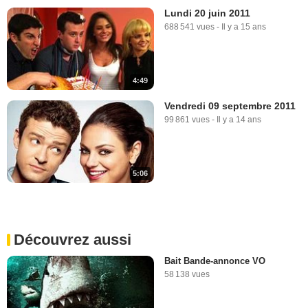
Lundi 20 juin 2011
688 541 vues
-
Il y a 15 ans
4:49
Vendredi 09 septembre 2011
99 861 vues
-
Il y a 14 ans
5:06
Découvrez aussi
Bait Bande-annonce VO
58 138 vues