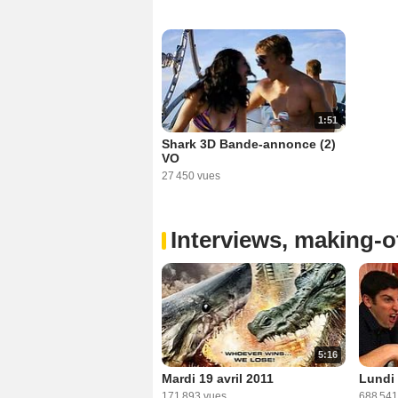
1:51
Shark 3D Bande-annonce (2)
VO
27 450 vues
Interviews, making-of
5:16
Mardi 19 avril 2011
Lundi 
171 893 vues
688 541