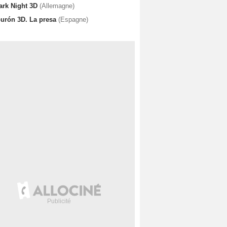
ark Night 3D
(Allemagne)
burón 3D. La presa
(Espagne)