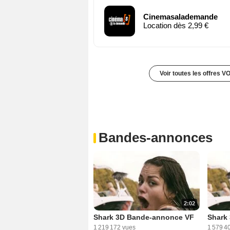
Cinemasalademande
Location dès 2,99 €
Voir toutes les offres V
Bandes-annonces
2:02
Shark 3D Bande-annonce VF
Shark
1 219 172 vues
1 579 4