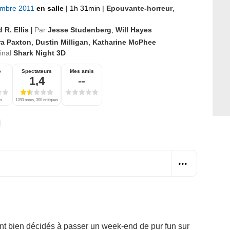
embre 2011
en salle
|
1h 31min
|
Epouvante-horreur
,
 R. Ellis
Par
Jesse Studenberg
,
Will Hayes
|
ra Paxton
,
Dustin Milligan
,
Katharine McPhee
ginal
Shark Night 3D
e
Spectateurs
Mes amis
1,4
--
es
1283 notes, 300 critiques
sont bien décidés à passer un week-end de pur fun sur