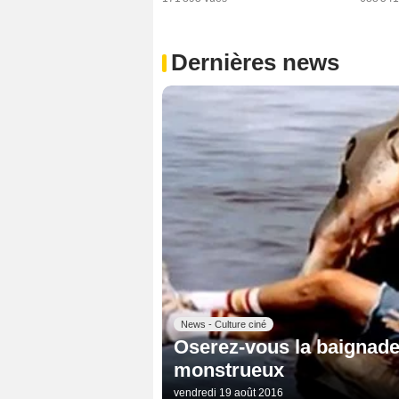
Dernières news
News - Culture ciné
Oserez-vous la baignade 
monstrueux
vendredi 19 août 2016