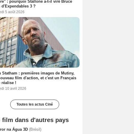
ère" : pourquoi Stallone a-t-il viré Bruce
s d'Expendables 3 ?
edi 5 août 2026
 Statham : premières images de Mutiny,
ouveau film d'action, et c'est un Français
 réalise !
di 10 avril 2026
Toutes les actus Ciné
 film dans d'autres pays
rror na Água 3D
(Brésil)