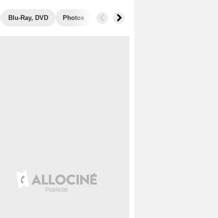
Blu-Ray, DVD
Photos
Musique
Secrets de tournage
B