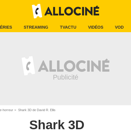
ÉRIES
STREAMING
TVACTU
VIDÉOS
VOD
e-horreur
Shark 3D de David R. Ellis
Shark 3D