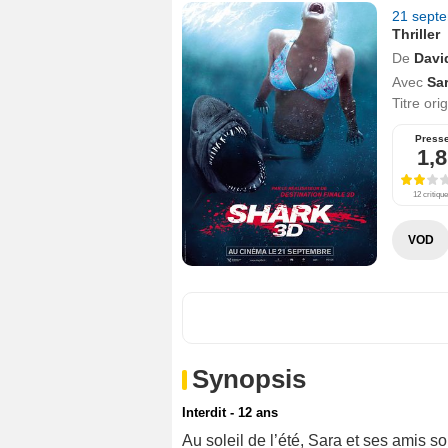
21 sept
Thriller
De
David
Avec
Sa
Titre ori
Press
1,8
12 critiqu
VOD
Synopsis
Interdit - 12 ans
Au soleil de l’été, Sara et ses amis 