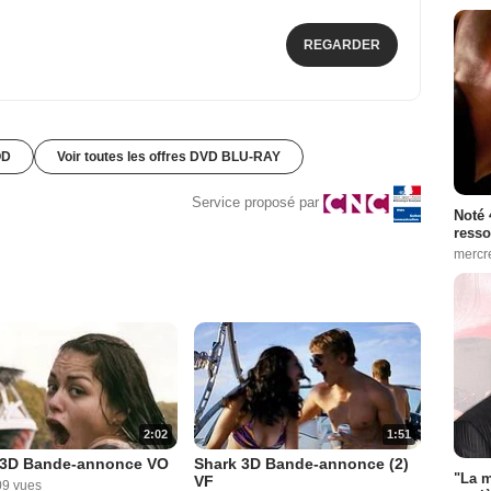
REGARDER
OD
Voir toutes les offres DVD BLU-RAY
Service proposé par
Noté 
resso
mercr
2:02
1:51
 3D Bande-annonce VO
Shark 3D Bande-annonce (2)
"La m
VF
09 vues