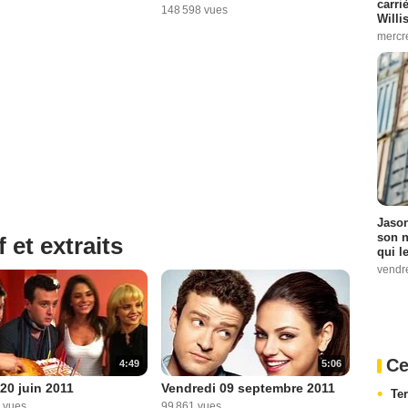
carri
148 598 vues
Willi
mercr
Jason
son n
 et extraits
qui le
vendre
Ce
4:49
5:06
20 juin 2011
Vendredi 09 septembre 2011
Te
 vues
99 861 vues