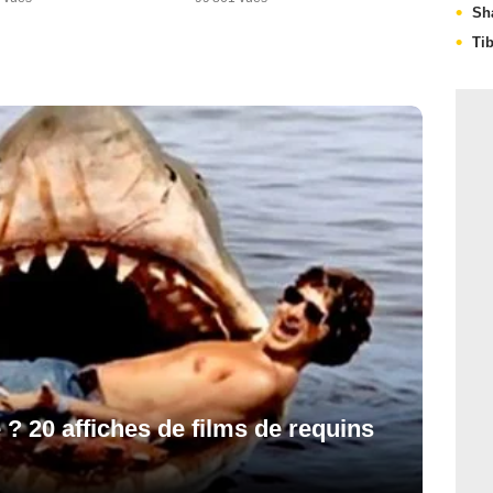
Sh
Ti
? 20 affiches de films de requins