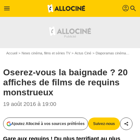
profil
menu
search
Accueil
News cinéma, films et séries TV
Actus Ciné
Diaporamas cinéma
Oserez
Oserez-vous la baignade ? 20
affiches de films de requins
monstrueux
19 août 2016 à 19:00
Ajoutez Allociné à vos sources préférées
Suivez-nous
Partag
Gare aux requins ! Du plus terrifiant au plus