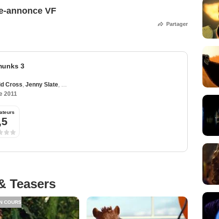
de-annonce VF
Partager
pmunks 3
id Cross
,
Jenny Slate
,
Michael Northey
,
Sophia Aguiar
e 2011
ateurs
,5
& Teasers
N COURS