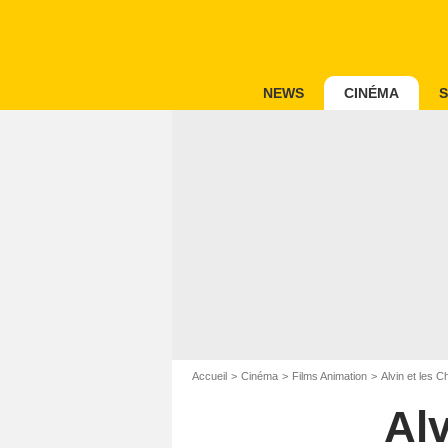
NEWS
CINÉMA
S
Accueil
Cinéma
Films Animation
Alvin et les 
Al