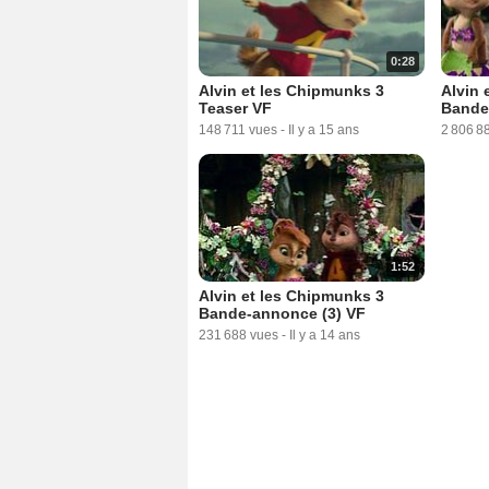
0:28
Alvin et les Chipmunks 3
Alvin 
Teaser VF
Bande
148 711 vues
-
Il y a 15 ans
2 806 8
1:52
Alvin et les Chipmunks 3
Bande-annonce (3) VF
231 688 vues
-
Il y a 14 ans