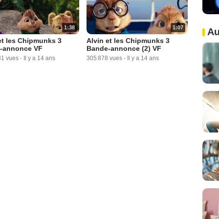
1:38
1:07
Au
et les Chipmunks 3
Alvin et les Chipmunks 3
-annonce VF
Bande-annonce (2) VF
81 vues
-
Il y a 14 ans
305 878 vues
-
Il y a 14 ans