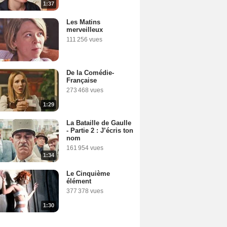
1:37
Les Matins
merveilleux
111 256 vues
De la Comédie-
Française
273 468 vues
1:29
La Bataille de Gaulle
- Partie 2 : J’écris ton
nom
161 954 vues
1:34
Le Cinquième
élément
377 378 vues
1:30