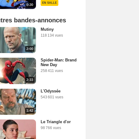
EN SALLE
0:30
tres bandes-annonces
Mutiny
118 134 vues
2:00
Spider-Man: Brand
New Day
258 411 vues
2:33
L'Odyssée
543 601 vues
1:42
Le Triangle d'or
98 766 vues