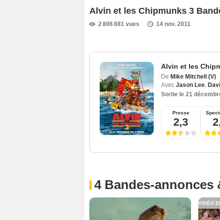
Alvin et les Chipmunks 3 Ban
2 806 881 vues
14 nov. 2011
Alvin et les Chi
De
Mike Mitchell (V)
Avec
Jason Lee
,
Dav
Sortie le
21 décembr
Presse
Spect
2,3
2
4 Bandes-annonces 
VIDÉO E