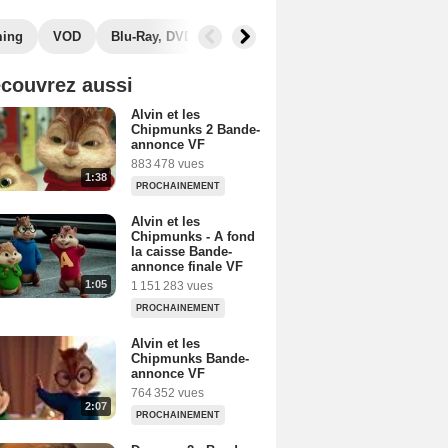
ming
VOD
Blu-Ray, DVD
Photos
Musique
Secrets de
couvrez aussi
Alvin et les
Chipmunks 2 Bande-
annonce VF
883 478 vues
1:38
PROCHAINEMENT
Alvin et les
Chipmunks - A fond
la caisse Bande-
annonce finale VF
1:05
1 151 283 vues
PROCHAINEMENT
Alvin et les
Chipmunks Bande-
annonce VF
764 352 vues
2:07
PROCHAINEMENT