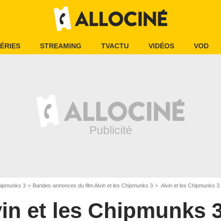
ÉRIES
STREAMING
TVACTU
VIDÉOS
VOD
Chipmunks 3
Bandes-annonces du film Alvin et les Chipmunks 3
Alvin et les Chipmunks 
vin et les Chipmunks 