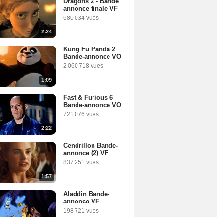
Dragons 2 - Bande
annonce finale VF
680 034 vues
2:24
Kung Fu Panda 2
Bande-annonce VO
2 060 718 vues
1:09
Fast & Furious 6
Bande-annonce VO
721 076 vues
2:22
Cendrillon Bande-
annonce (2) VF
837 251 vues
1:57
Aladdin Bande-
annonce VF
198 721 vues