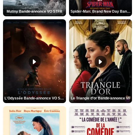
Mutiny Bande-annonce VO STFR
Spider-Man: Brand New Day Bande-annonce VO STFR
L'Odyssée Bande-annonce VO STFR
Le Triangle d'or Bande-annonce VF