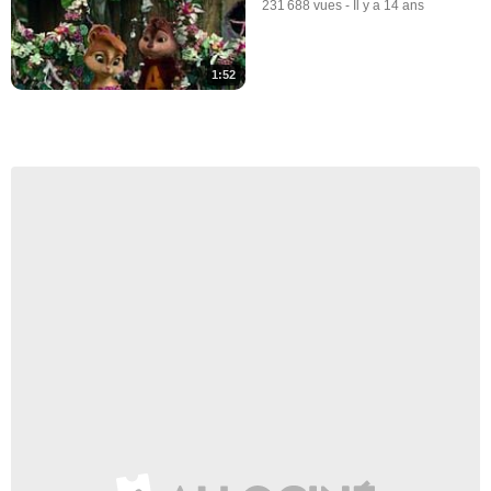
231 688 vues
-
Il y a 14 ans
1:52