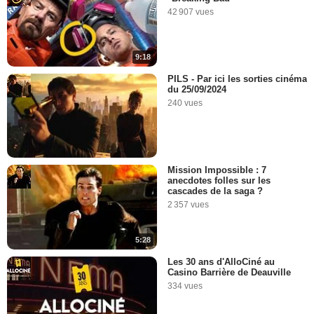
42 907 vues
9:18
PILS - Par ici les sorties cinéma
du 25/09/2024
240 vues
Mission Impossible : 7
anecdotes folles sur les
cascades de la saga ?
2 357 vues
5:28
Les 30 ans d'AlloCiné au
Casino Barrière de Deauville
334 vues