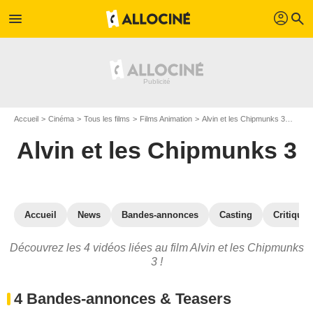
profil
menu
search
Accueil
Cinéma
Tous les films
Films Animation
Alvin et les Chipmunks 3
Vidéo
Alvin et les Chipmunks 3
Accueil
News
Bandes-annonces
Casting
Critiques
Découvrez les 4 vidéos liées au film Alvin et les Chipmunks
3 !
4 Bandes-annonces & Teasers