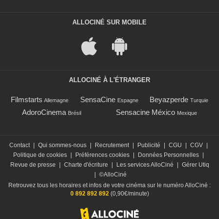
ALLOCINÉ SUR MOBILE
ALLOCINÉ À L'ÉTRANGER
Filmstarts
SensaCine
Beyazperde
Allemagne
Espagne
Turquie
AdoroCinema
Sensacine México
Brésil
Mexique
Contact
|
Qui sommes-nous
|
Recrutement
|
Publicité
|
CGU
|
CGV
|
Politique de cookies
|
Préférences cookies
|
Données Personnelles
|
Revue de presse
|
Charte d'écriture
|
Les services AlloCiné
|
Gérer Utiq
|
©AlloCiné
Retrouvez tous les horaires et infos de votre cinéma sur le numéro AlloCiné :
0 892 892 892
(0,90€/minute)