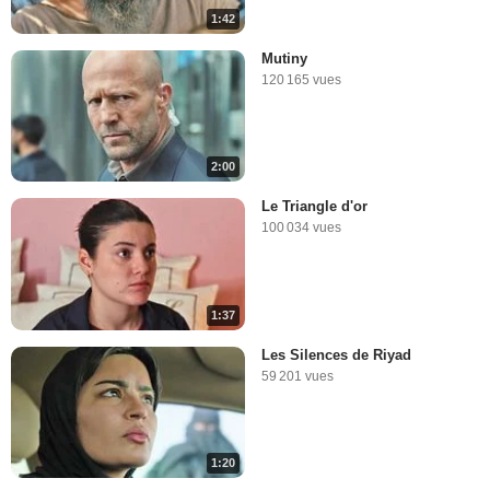
1:42
Mutiny
120 165 vues
2:00
Le Triangle d'or
100 034 vues
1:37
Les Silences de Riyad
59 201 vues
1:20