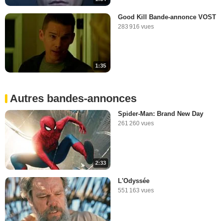
Good Kill Bande-annonce VOST
283 916 vues
1:35
Autres bandes-annonces
Spider-Man: Brand New Day
261 260 vues
2:33
L'Odyssée
551 163 vues