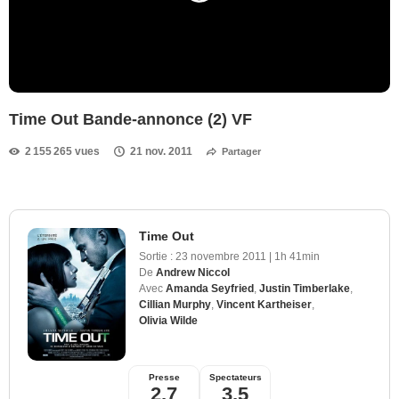
Time Out Bande-annonce (2) VF
2 155 265 vues
21 nov. 2011
Partager
Time Out
Sortie :
23 novembre 2011
|
1h 41min
De
Andrew Niccol
Avec
Amanda Seyfried
,
Justin Timberlake
,
Cillian Murphy
,
Vincent Kartheiser
,
Olivia Wilde
Presse
Spectateurs
2,7
3,5