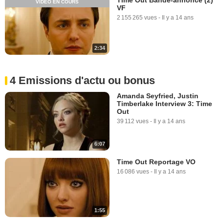
VIDÉO EN COURS
VF
2 155 265 vues
-
Il y a 14 ans
2:34
4 Emissions d'actu ou bonus
Amanda Seyfried, Justin
Timberlake Interview 3: Time
Out
39 112 vues
-
Il y a 14 ans
6:07
Time Out Reportage VO
16 086 vues
-
Il y a 14 ans
1:55