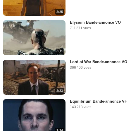
2:25
Elysium Bande-annonce VO
711 371 vues
3:11
Lord of War Bande-annonce VO
366 406 vues
2:23
Equilibrium Bande-annonce VF
143 213 vues
1:34