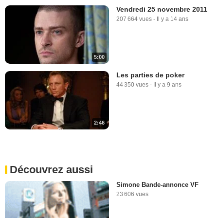
Vendredi 25 novembre 2011
207 664 vues
-
Il y a 14 ans
5:00
Les parties de poker
44 350 vues
-
Il y a 9 ans
2:46
Découvrez aussi
Simone Bande-annonce VF
23 606 vues