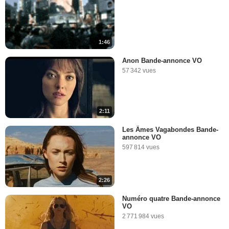
1:46
Anon Bande-annonce VO
57 342 vues
2:11
Les Âmes Vagabondes Bande-
annonce VO
597 814 vues
2:26
Numéro quatre Bande-annonce
VO
2 771 984 vues