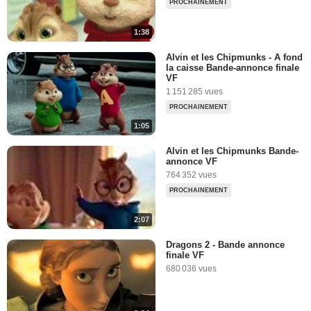
PROCHAINEMENT
1:38
Alvin et les Chipmunks - A fond
la caisse Bande-annonce finale
VF
1 151 285 vues
PROCHAINEMENT
1:05
Alvin et les Chipmunks Bande-
annonce VF
764 352 vues
PROCHAINEMENT
2:07
Dragons 2 - Bande annonce
finale VF
680 036 vues