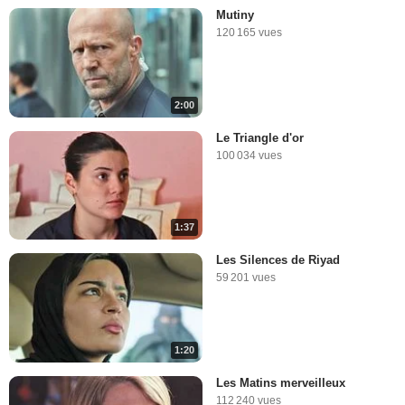
Mutiny
120 165 vues
2:00
Le Triangle d'or
100 034 vues
1:37
Les Silences de Riyad
59 201 vues
1:20
Les Matins merveilleux
112 240 vues