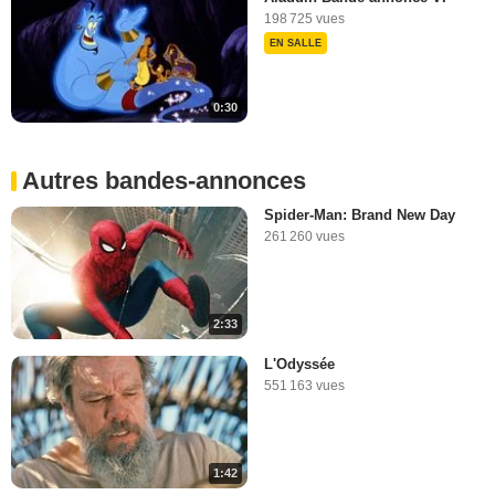
198 725 vues
EN SALLE
0:30
Autres bandes-annonces
Spider-Man: Brand New Day
261 260 vues
2:33
L'Odyssée
551 163 vues
1:42