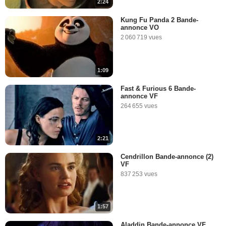
2:24
Kung Fu Panda 2 Bande-
annonce VO
2 060 719 vues
1:09
Fast & Furious 6 Bande-
annonce VF
264 655 vues
2:21
Cendrillon Bande-annonce (2)
VF
837 253 vues
1:57
Aladdin Bande-annonce VF