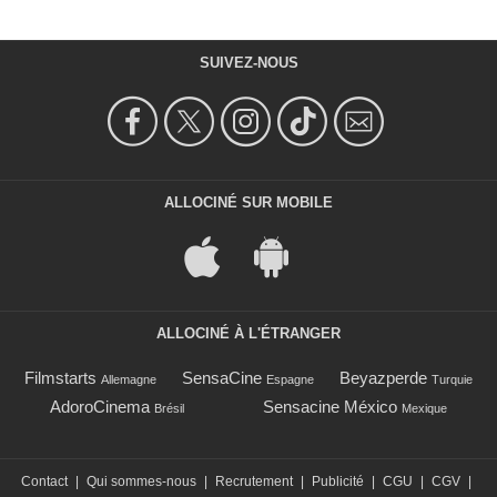
SUIVEZ-NOUS
ALLOCINÉ SUR MOBILE
ALLOCINÉ À L'ÉTRANGER
Filmstarts
SensaCine
Beyazperde
Allemagne
Espagne
Turquie
AdoroCinema
Sensacine México
Brésil
Mexique
Contact
|
Qui sommes-nous
|
Recrutement
|
Publicité
|
CGU
|
CGV
|