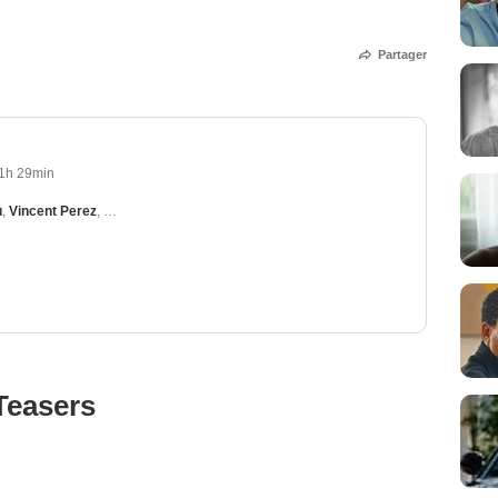
Partager
1h 29min
u
,
Vincent Perez
,
Marine Delterme
,
Bruno Todeschini
,
Gérard Séty
Teasers