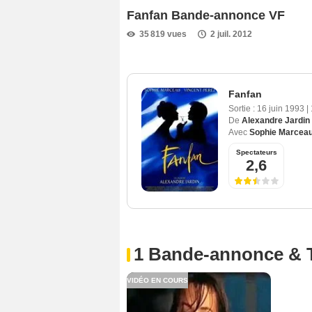
Fanfan Bande-annonce VF
35 819 vues
2 juil. 2012
Fanfan
Sortie :
16 juin 1993
|
De
Alexandre Jardin
Avec
Sophie Marcea
Spectateurs
2,6
1 Bande-annonce & 
VIDÉO EN COURS