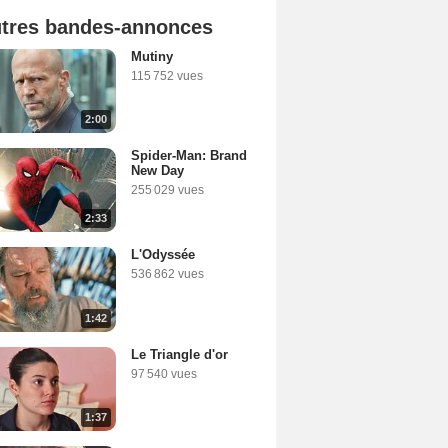
tres bandes-annonces
Mutiny
115 752 vues
2:00
Spider-Man: Brand
New Day
255 029 vues
2:33
L'Odyssée
536 862 vues
1:42
Le Triangle d'or
97 540 vues
1:37