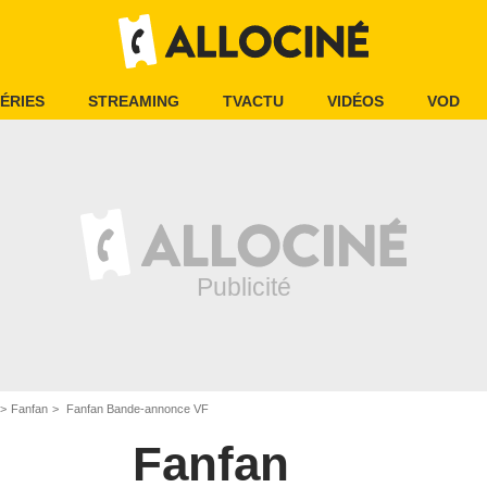
ÉRIES
STREAMING
TVACTU
VIDÉOS
VOD
Fanfan
Fanfan Bande-annonce VF
Fanfan