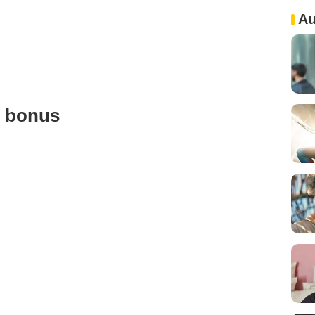
Au
u bonus