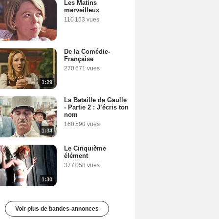
Les Matins
merveilleux
110 153 vues
De la Comédie-
Française
270 671 vues
1:29
La Bataille de Gaulle
- Partie 2 : J’écris ton
nom
160 590 vues
1:34
Le Cinquième
élément
377 058 vues
1:30
Voir plus de bandes-annonces