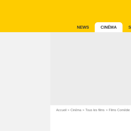
NEWS
CINÉMA
S
Accueil
Cinéma
Tous les films
Films Comédie