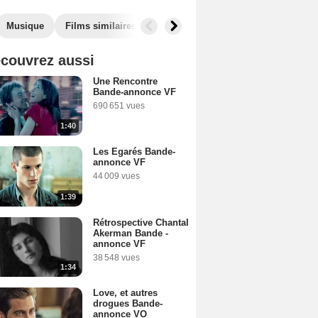
Musique
Films similaires
couvrez aussi
Une Rencontre
Bande-annonce VF
690 651 vues
1:40
Les Egarés Bande-
annonce VF
44 009 vues
1:39
Rétrospective Chantal
Akerman Bande -
annonce VF
38 548 vues
1:34
Love, et autres
drogues Bande-
annonce VO