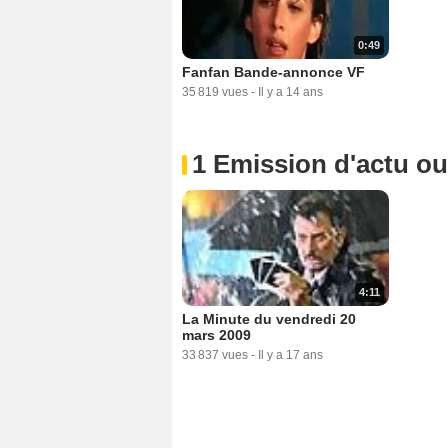
0:49
Fanfan Bande-annonce VF
35 819 vues
-
Il y a 14 ans
1 Emission d'actu o
4:11
La Minute du vendredi 20
mars 2009
33 837 vues
-
Il y a 17 ans