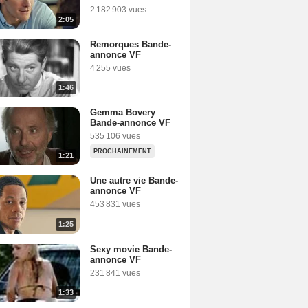
2 182 903 vues
2:05
Remorques Bande-
annonce VF
4 255 vues
1:46
Gemma Bovery
Bande-annonce VF
535 106 vues
PROCHAINEMENT
1:21
Une autre vie Bande-
annonce VF
453 831 vues
1:25
Sexy movie Bande-
annonce VF
231 841 vues
1:33