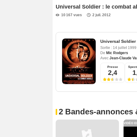
Universal Soldier : le combat
10 167 vues
2 juil. 2012
Universal Soldier
Sortie :
14 juillet 199
De
Mic Rodgers
Avec
Jean-Claude V
Presse
Spect
2,4
1
2 Bandes-annonces 
VIDÉO E