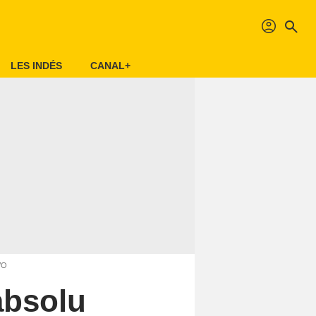
profil
search
LES INDÉS
CANAL+
VO
absolu