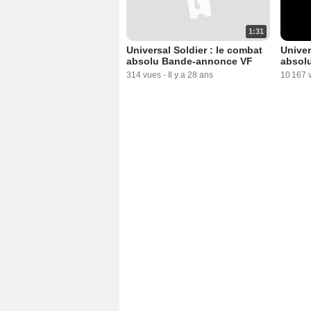
1:31
Universal Soldier : le combat
Univer
absolu Bande-annonce VF
absol
314 vues
-
Il y a 28 ans
10 167 