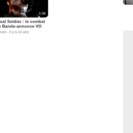
1:39
sal Soldier : le combat
u Bande-annonce VO
vues
-
Il y a 14 ans