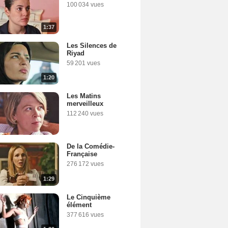
100 034 vues
1:37
Les Silences de
Riyad
59 201 vues
1:20
Les Matins
merveilleux
112 240 vues
De la Comédie-
Française
276 172 vues
1:29
Le Cinquième
élément
377 616 vues