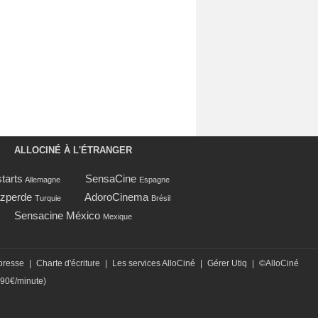
ALLOCINÉ À L'ÉTRANGER
tarts
SensaCine
Allemagne
Espagne
zperde
AdoroCinema
Turquie
Brésil
Sensacine México
Mexique
presse
|
Charte d'écriture
|
Les services AlloCiné
|
Gérer Utiq
|
©AlloCiné
,90€/minute)