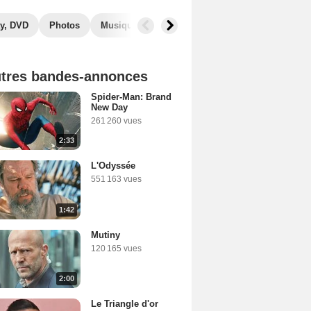
y, DVD
Photos
Musique
Secrets de tournage
Films simi
tres bandes-annonces
Spider-Man: Brand
New Day
261 260 vues
2:33
L'Odyssée
551 163 vues
1:42
Mutiny
120 165 vues
2:00
Le Triangle d'or