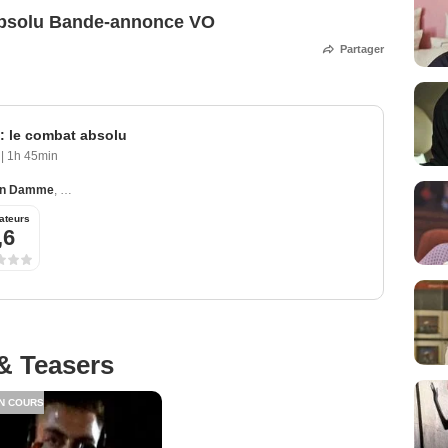
 absolu Bande-annonce VO
Partager
 : le combat absolu
9
|
1h 45min
an Damme
,
Michael Jai White
,
Heidi Shanz
,
Bill Goldberg
,
Xander Berkeley
ateurs
,6
& Teasers
N COURS