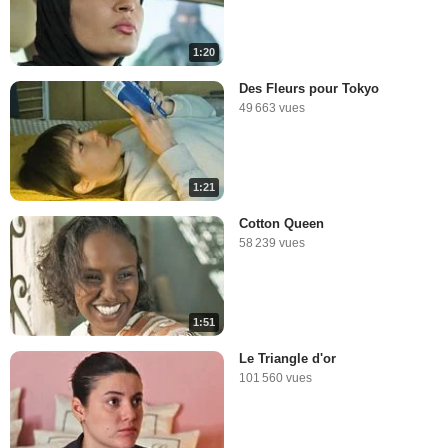
1:20
Des Fleurs pour Tokyo
49 663 vues
1:21
Cotton Queen
58 239 vues
1:51
Le Triangle d'or
101 560 vues