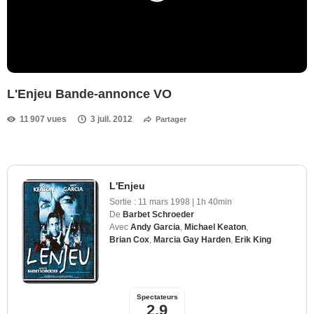
L'Enjeu Bande-annonce VO
11 907 vues
3 juil. 2012
Partager
L'Enjeu
Sortie :
11 mars 1998
|
1h 40min
De
Barbet Schroeder
Avec
Andy Garcia
,
Michael Keaton
,
Brian Cox
,
Marcia Gay Harden
,
Erik King
Spectateurs
2,9