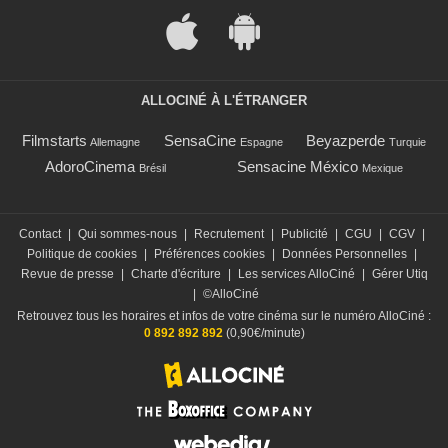
ALLOCINÉ À L'ÉTRANGER
Filmstarts
SensaCine
Beyazperde
Allemagne
Espagne
Turquie
AdoroCinema
Sensacine México
Brésil
Mexique
Contact
|
Qui sommes-nous
|
Recrutement
|
Publicité
|
CGU
|
CGV
|
Politique de cookies
|
Préférences cookies
|
Données Personnelles
|
Revue de presse
|
Charte d'écriture
|
Les services AlloCiné
|
Gérer Utiq
|
©AlloCiné
Retrouvez tous les horaires et infos de votre cinéma sur le numéro AlloCiné :
0 892 892 892
(0,90€/minute)