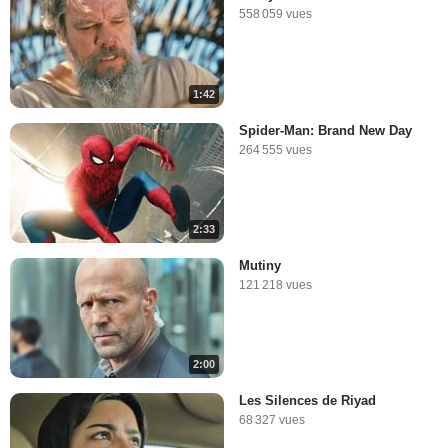
558 059 vues
1:42
Spider-Man: Brand New Day
264 555 vues
2:33
Mutiny
121 218 vues
2:00
Les Silences de Riyad
68 327 vues