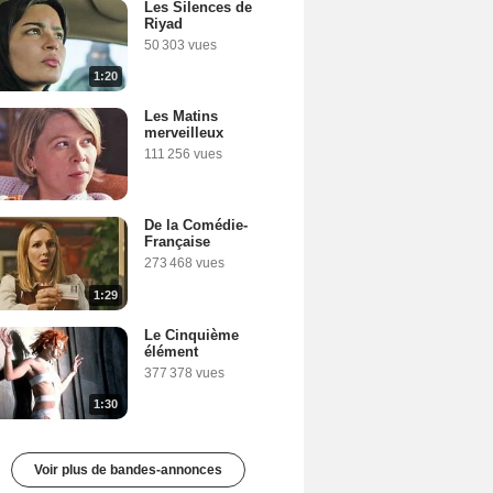
Les Silences de
Riyad
50 303 vues
1:20
Les Matins
merveilleux
111 256 vues
De la Comédie-
Française
273 468 vues
1:29
Le Cinquième
élément
377 378 vues
1:30
Voir plus de bandes-annonces