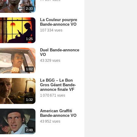
2:33
La Couleur pourpre
Bande-annonce VO
107 334 vues
1:25
Duel Bande-annonce
VO
43 329 vues
1:02
Le BGG – Le Bon
Gros Géant Bande-
annonce finale VF
1 070 671 vues
1:32
American Graffiti
Bande-annonce VO
43 952 vues
2:49