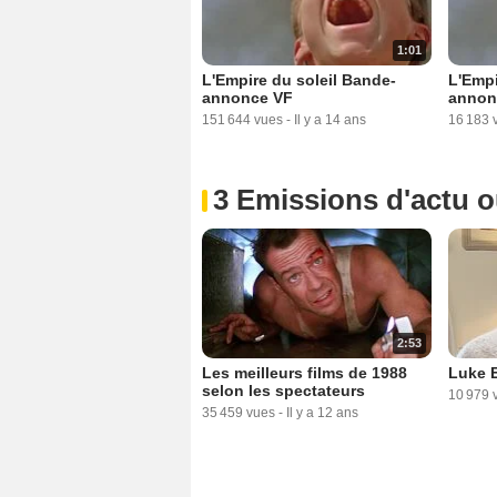
1:01
L'Empire du soleil Bande-
L'Empi
annonce VF
annon
151 644 vues
-
Il y a 14 ans
16 183 
3 Emissions d'actu 
2:53
Les meilleurs films de 1988
Luke 
selon les spectateurs
10 979 
35 459 vues
-
Il y a 12 ans