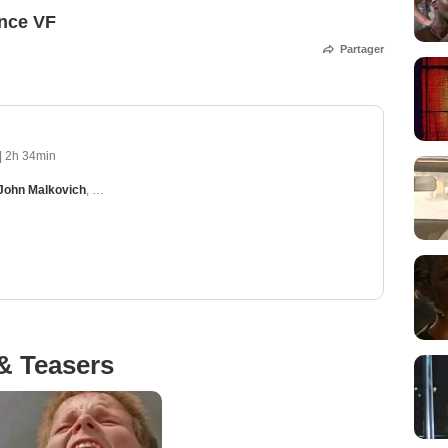
once VF
Partager
|
2h 34min
John Malkovich
,
Miranda Richardson
,
Joe Pantoliano
,
Leslie Phillips
& Teasers