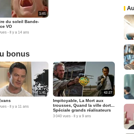
Au
1:01
re du soleil Bande-
ce VO
vues
-
Il y a 14 ans
ou bonus
1:41
42:27
Evans
Impitoyable, La Mort aux
trousses, Quand la ville dort...
vues
-
Il y a 11 ans
Spéciale grands réalisateurs
3 040 vues
-
Il y a 9 ans