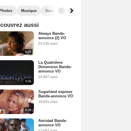
Photos
Musique
Secrets de tournage
Récompenses
Fil
couvrez aussi
Always Bande-
annonce (2) VO
24 230 vues
4:07
La Quatrième
Dimension Bande-
annonce VO
24 407 vues
1:11
Sugarland express
Bande-annonce VO
19 641 vues
3:20
Amistad Bande-
annonce VO
77 697 vues