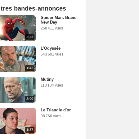
tres bandes-annonces
Spider-Man: Brand
New Day
258 411 vues
2:33
L'Odyssée
543 601 vues
1:42
Mutiny
118 134 vues
2:00
Le Triangle d'or
98 766 vues
1:37