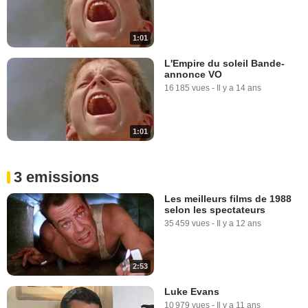
1:01
L'Empire du soleil Bande-
annonce VO
16 185 vues
-
Il y a 14 ans
1:01
3 emissions
Les meilleurs films de 1988
selon les spectateurs
35 459 vues
-
Il y a 12 ans
2:53
Luke Evans
10 979 vues
-
Il y a 11 ans