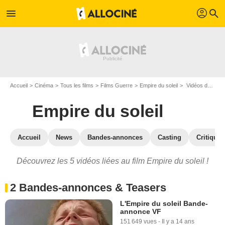
profil
menu
search
Accueil
Cinéma
Tous les films
Films Guerre
Empire du soleil
Vidéos du film Empire du soleil
Empire du soleil
Accueil
News
Bandes-annonces
Casting
Critiques
Découvrez les 5 vidéos liées au film Empire du soleil !
2 Bandes-annonces & Teasers
L'Empire du soleil Bande-
annonce VF
151 649 vues
-
Il y a 14 ans