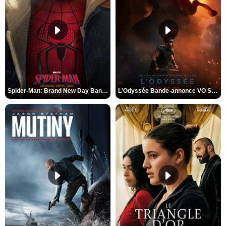
Spider-Man: Brand New Day Bande-annonce VO STFR
L'Odyssée Bande-annonce VO STFR