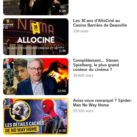
5:28
Les 30 ans d'AlloCiné au
Casino Barrière de Deauville
334 vues
2:30
Complètement… Steven
Spielberg, le plus grand
conteur du cinéma ?
38 806 vues
12:04
Aviez-vous remarqué ? Spider-
Man No Way Home
55 530 vues
4:36