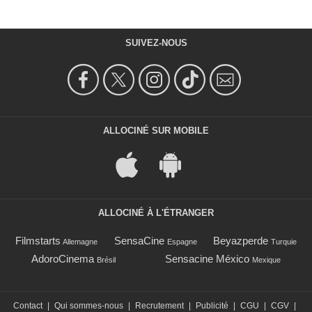
SUIVEZ-NOUS
ALLOCINÉ SUR MOBILE
ALLOCINÉ À L'ÉTRANGER
Filmstarts
SensaCine
Beyazperde
Allemagne
Espagne
Turquie
AdoroCinema
Sensacine México
Brésil
Mexique
Contact
|
Qui sommes-nous
|
Recrutement
|
Publicité
|
CGU
|
CGV
|