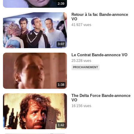
2:39
Retour à la fac Bande-annonce
VO
41 927 vues
3:07
Le Contrat Bande-annonce VO
25 228 vues
PROCHAINEMENT
1:38
The Delta Force Bande-annonce
VO
16 156 vues
1:42