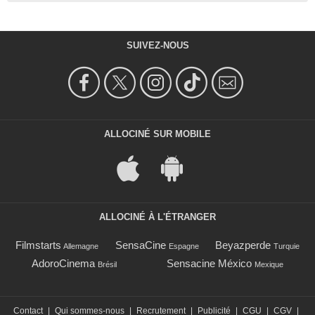
SUIVEZ-NOUS
ALLOCINÉ SUR MOBILE
ALLOCINÉ À L'ÉTRANGER
Filmstarts
SensaCine
Beyazperde
Allemagne
Espagne
Turquie
AdoroCinema
Sensacine México
Brésil
Mexique
Contact
|
Qui sommes-nous
|
Recrutement
|
Publicité
|
CGU
|
CGV
|