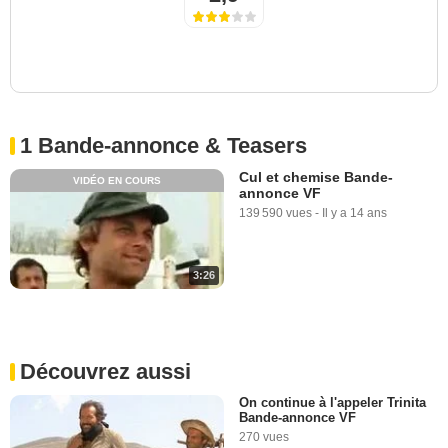
1 Bande-annonce & Teasers
Cul et chemise Bande-
VIDÉO EN COURS
annonce VF
139 590 vues
-
Il y a 14 ans
3:26
Découvrez aussi
On continue à l'appeler Trinita
Bande-annonce VF
270 vues