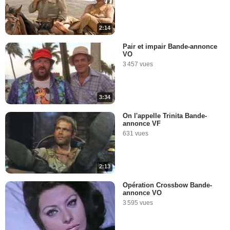
2:14
Pair et impair Bande-annonce
VO
3 457 vues
3:34
On l'appelle Trinita Bande-
annonce VF
631 vues
2:13
Opération Crossbow Bande-
annonce VO
3 595 vues