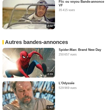
Flic ou voyou Bande-annonce
VF
35 415 vues
2:32
Autres bandes-annonces
Spider-Man: Brand New Day
250 657 vues
2:33
L'Odyssée
529 969 vues
1:42