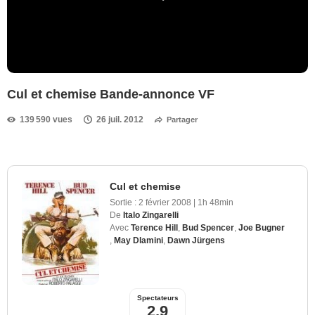
Cul et chemise Bande-annonce VF
139 590 vues
26 juil. 2012
Partager
Cul et chemise
Sortie :
2 février 2008
|
1h 48min
De
Italo Zingarelli
Avec
Terence Hill
,
Bud Spencer
,
Joe Bugner
,
May Dlamini
,
Dawn Jürgens
Spectateurs
2,9