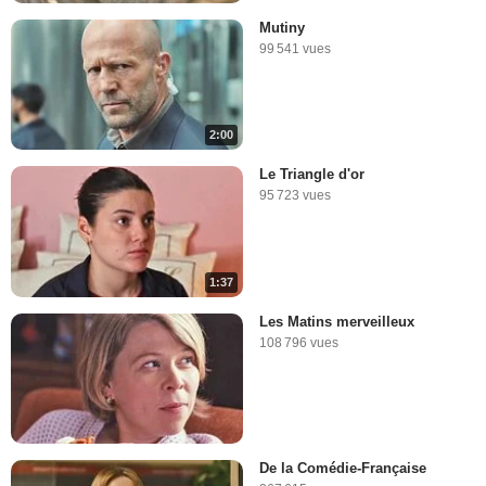
Mutiny
99 541 vues
2:00
Le Triangle d'or
95 723 vues
1:37
Les Matins merveilleux
108 796 vues
De la Comédie-Française