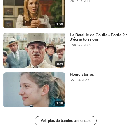
267 615 vues
1:29
La Bataille de Gaulle - Partie 2 :
J’écris ton nom
158 827 vues
1:34
Home stories
55 934 vues
1:38
Voir plus de bandes-annonces