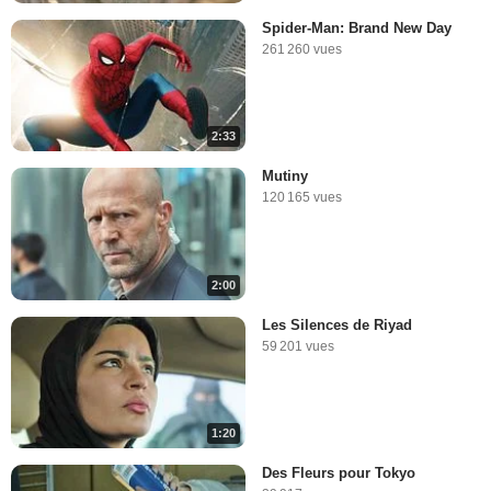
Spider-Man: Brand New Day
261 260 vues
2:33
Mutiny
120 165 vues
2:00
Les Silences de Riyad
59 201 vues
1:20
Des Fleurs pour Tokyo