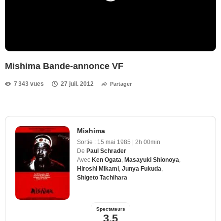
Mishima Bande-annonce VF
7 343 vues
27 juil. 2012
Partager
Mishima
Sortie :
15 mai 1985
|
2h 00min
De
Paul Schrader
Avec
Ken Ogata
,
Masayuki Shionoya
,
Hiroshi Mikami
,
Junya Fukuda
,
Shigeto Tachihara
Spectateurs
3,5