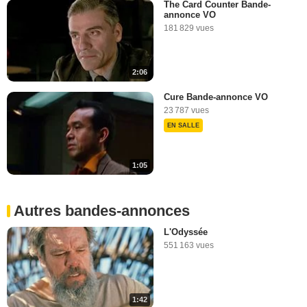
The Card Counter Bande-
annonce VO
181 829 vues
2:06
Cure Bande-annonce VO
23 787 vues
EN SALLE
1:05
Autres bandes-annonces
L'Odyssée
551 163 vues
1:42