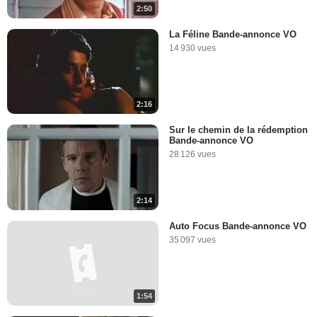
2:50
La Féline Bande-annonce VO
14 930 vues
2:16
Sur le chemin de la rédemption
Bande-annonce VO
28 126 vues
2:14
Auto Focus Bande-annonce VO
35 097 vues
1:54