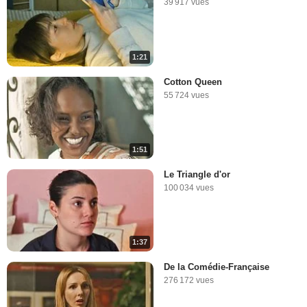
39 917 vues
1:21
Cotton Queen
55 724 vues
1:51
Le Triangle d'or
100 034 vues
1:37
De la Comédie-Française
276 172 vues