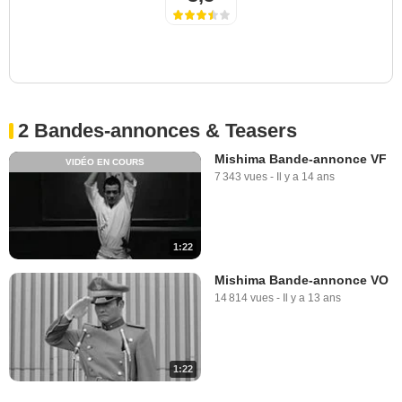
2 Bandes-annonces & Teasers
Mishima Bande-annonce VF
VIDÉO EN COURS
7 343 vues
-
Il y a 14 ans
1:22
Mishima Bande-annonce VO
14 814 vues
-
Il y a 13 ans
1:22