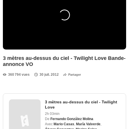
3 mètres au-dessus du ciel - Twilight Love Bande-
annonce VO
360 794 vues
30 juil. 2012
Partager
3 mètres au-dessus du ciel - Twilight
Love
2h 03min
De
Fernando González Molina
Avec
Mario Casas
,
María Valverde
,