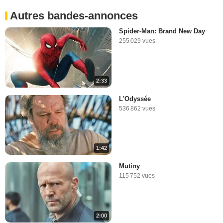
Autres bandes-annonces
Spider-Man: Brand New Day
255 029 vues
2:33
L'Odyssée
536 862 vues
1:42
Mutiny
115 752 vues
2:00