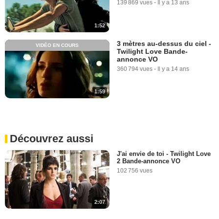
139 869 vues
-
Il y a 13 ans
1:52
3 mètres au-dessus du ciel -
VIDÉO EN COURS
Twilight Love Bande-
annonce VO
360 794 vues
-
Il y a 14 ans
1:59
Découvrez aussi
J'ai envie de toi - Twilight Love
2 Bande-annonce VO
102 756 vues
2:07