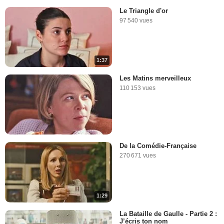
Le Triangle d'or
97 540 vues
1:37
Les Matins merveilleux
110 153 vues
De la Comédie-Française
270 671 vues
1:29
La Bataille de Gaulle - Partie 2 :
J’écris ton nom