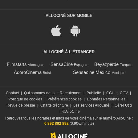
ALLOCINÉ SUR MOBILE
ALLOCINÉ À L'ÉTRANGER
Filmstarts
SensaCine
Beyazperde
Allemagne
Espagne
Turquie
AdoroCinema
Sensacine México
Brésil
Mexique
Contact
|
Qui sommes-nous
|
Recrutement
|
Publicité
|
CGU
|
CGV
|
Politique de cookies
|
Préférences cookies
|
Données Personnelles
|
Revue de presse
|
Charte d'écriture
|
Les services AlloCiné
|
Gérer Utiq
|
©AlloCiné
Retrouvez tous les horaires et infos de votre cinéma sur le numéro AlloCiné :
0 892 892 892
(0,90€/minute)