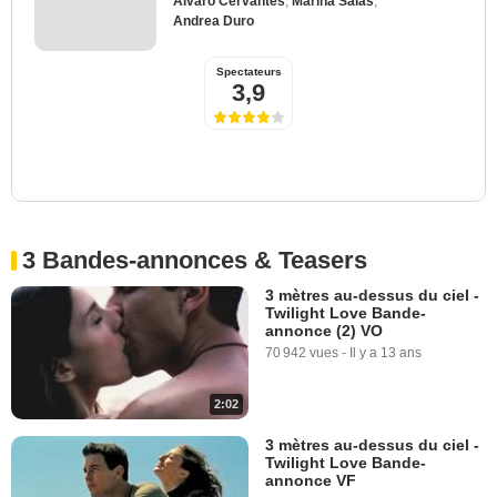
Álvaro Cervantes
,
Marina Salas
,
Andrea Duro
Spectateurs
3,9
3 Bandes-annonces & Teasers
3 mètres au-dessus du ciel -
Twilight Love Bande-
annonce (2) VO
70 942 vues
-
Il y a 13 ans
2:02
3 mètres au-dessus du ciel -
Twilight Love Bande-
annonce VF