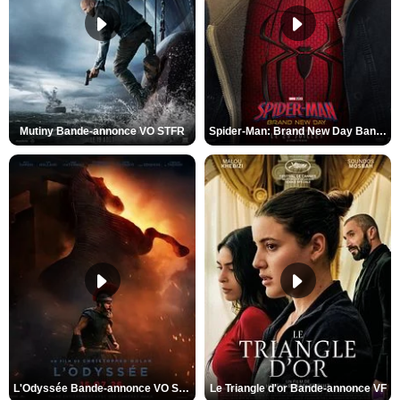
Mutiny Bande-annonce VO STFR
Spider-Man: Brand New Day Bande-annonce VO STFR
L'Odyssée Bande-annonce VO STFR
Le Triangle d'or Bande-annonce VF