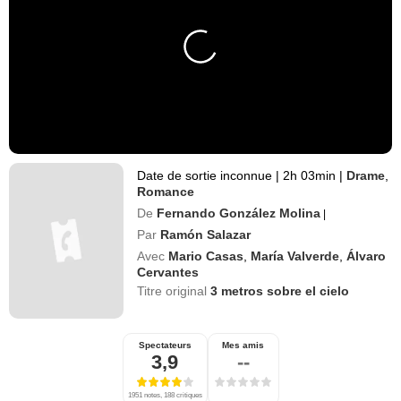
Date de sortie inconnue
|
2h 03min
|
Drame
,
Romance
De
Fernando González Molina
|
Par
Ramón Salazar
Avec
Mario Casas
,
María Valverde
,
Álvaro
Cervantes
Titre original
3 metros sobre el cielo
Spectateurs
Mes amis
3,9
--
1951 notes, 188 critiques