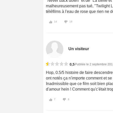
"Never back down" et de "La Belle et 
malheureusement pas tué, "Twilight L
téléfilms à l'eau de rose que rien ne de
14
19
Un visiteur
0,5
Publiée le 2 septembre 20
Hop, 0.5/5 histoire de faire descend
ont notés ça n'importe comment et se 
Inadmissible que ce film soit bien plac
d'amour hein ! Comment qu'c'était trop
7
8