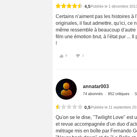
4,5
Publiée le 1 décembre 201
Certains n'aiment pas les histoires à l
originales, il faut admettre, qu'ici, ce 
même ressemble à beaucoup d'autre (c
film une émotion brut, à l'état pur ... I
!
8
2
annatar003
74 abonnés
852 critiques
S
0,5
Publiée le 11 septembre 2
Qu'on se le dise, "Twilight Love" est 
et revue accompagnée d'un duo d'acte
métrage mis en boîte par Fernando G