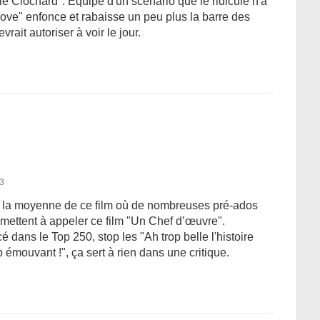
le Clochard". Équipé d'un scénario que le ridicule n'a
ove" enfonce et rabaisse un peu plus la barre des
vrait autoriser à voir le jour.
13
re la moyenne de ce film où de nombreuses pré-ados
mettent à appeler ce film "Un Chef d’œuvre".
é dans le Top 250, stop les "Ah trop belle l'histoire
 émouvant !", ça sert à rien dans une critique.