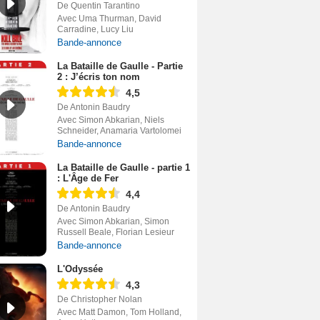
De Quentin Tarantino
Avec Uma Thurman, David
Carradine, Lucy Liu
Bande-annonce
La Bataille de Gaulle - Partie
2 : J’écris ton nom
4,5
De Antonin Baudry
Avec Simon Abkarian, Niels
Schneider, Anamaria Vartolomei
Bande-annonce
La Bataille de Gaulle - partie 1
: L'Âge de Fer
4,4
De Antonin Baudry
Avec Simon Abkarian, Simon
Russell Beale, Florian Lesieur
Bande-annonce
L'Odyssée
4,3
De Christopher Nolan
Avec Matt Damon, Tom Holland,