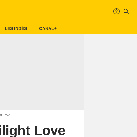
profil
search
LES INDÉS
CANAL+
ht Love
ilight Love