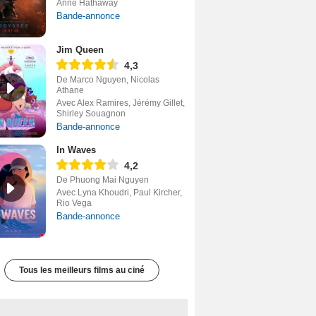
Anne Hathaway
Bande-annonce
Jim Queen
4,3
De Marco Nguyen, Nicolas
Athane
Avec Alex Ramires, Jérémy Gillet,
Shirley Souagnon
Bande-annonce
In Waves
4,2
De Phuong Mai Nguyen
Avec Lyna Khoudri, Paul Kircher,
Rio Vega
Bande-annonce
Tous les meilleurs films au ciné