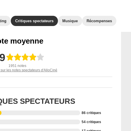
ting
Critiques spectateurs
Musique
Récompenses
te moyenne
,9
1951 notes
 sur les notes spectateurs d'AlloCiné
IQUES SPECTATEURS
86 critiques
54 critiques