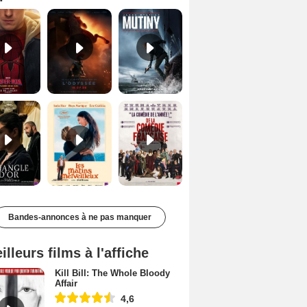
Le Triangle d'or Bande-annonce VF
Les Matins merveilleux Bande-annonce VF
De la Comédie-Française Teaser VF
Bandes-annonces à ne pas manquer
illeurs films à l'affiche
Kill Bill: The Whole Bloody
Affair
4,6