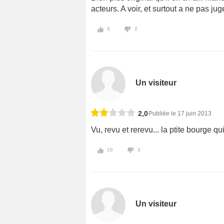
acteurs. A voir, et surtout a ne pas juge
5
2
Un visiteur
2,0
Publiée le 17 juin 2013
Vu, revu et rerevu... la ptite bourge 
10
3
Un visiteur