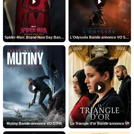
Spider-Man: Brand New Day Bande-annonce VO STFR
L'Odyssée Bande-annonce VO STFR
Mutiny Bande-annonce VO STFR
Le Triangle d'or Bande-annonce VF