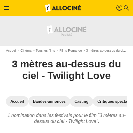
profil
menu
search
Accueil
Cinéma
Tous les films
Films Romance
3 mètres au-dessus du ciel - Twilight Love
3 mètres au-dessus du
ciel - Twilight Love
Accueil
Bandes-annonces
Casting
Critiques spectateu
1 nomination dans les festivals pour le film "3 mètres au-
dessus du ciel - Twilight Love".