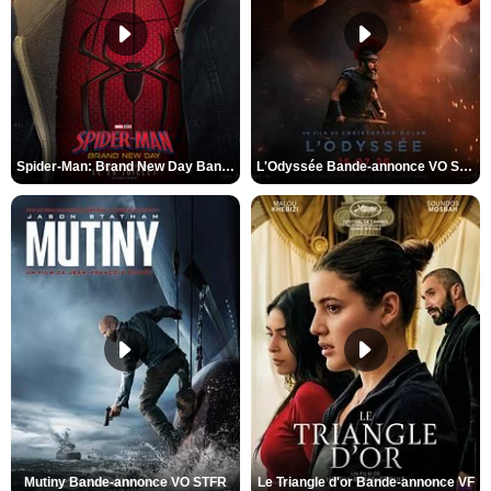
Spider-Man: Brand New Day Bande-annonce VO STFR
L'Odyssée Bande-annonce VO STFR
Mutiny Bande-annonce VO STFR
Le Triangle d'or Bande-annonce VF