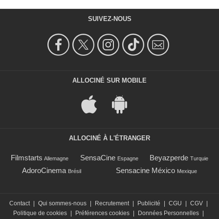
SUIVEZ-NOUS
ALLOCINÉ SUR MOBILE
ALLOCINÉ À L'ÉTRANGER
Filmstarts
SensaCine
Beyazperde
Allemagne
Espagne
Turquie
AdoroCinema
Sensacine México
Brésil
Mexique
Contact
|
Qui sommes-nous
|
Recrutement
|
Publicité
|
CGU
|
CGV
|
Politique de cookies
|
Préférences cookies
|
Données Personnelles
|