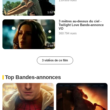
139 869 vues
1:52
3 mètres au-dessus du ciel -
Twilight Love Bande-annonce
VO
360 794 vues
1:59
3 vidéos de ce film
Top Bandes-annonces