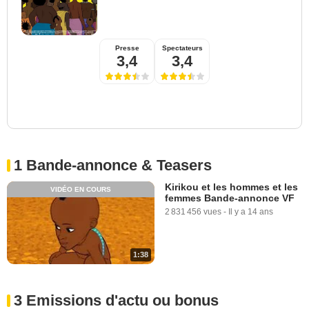
Presse
Spectateurs
3,4
3,4
1 Bande-annonce & Teasers
Kirikou et les hommes et les
VIDÉO EN COURS
femmes Bande-annonce VF
2 831 456 vues
-
Il y a 14 ans
1:38
3 Emissions d'actu ou bonus