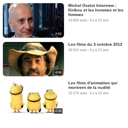
Michel Ocelot Interview :
Kirikou et les hommes et les
femmes
43 665 vues
-
Il y a 15 ans
2:02
Les films du 3 octobre 2012
38 553 vues
-
Il y a 13 ans
4:58
Les films d'animation qui
montrent de la nudité
16 379 vues
-
Il y a 10 ans
2:28