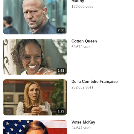
Mutiny
122 060 vues
2:00
Cotton Queen
58 672 vues
1:51
De la Comédie-Française
282 652 vues
1:29
Votez McKay
24 647 vues