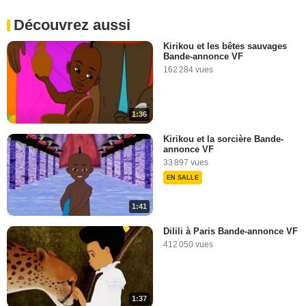
Découvrez aussi
Kirikou et les bêtes sauvages
Bande-annonce VF
162 284 vues
1:36
Kirikou et la sorcière Bande-
annonce VF
33 897 vues
EN SALLE
1:41
Dilili à Paris Bande-annonce VF
412 050 vues
1:37