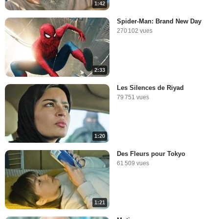
1:42
Spider-Man: Brand New Day
270 102 vues
2:33
Les Silences de Riyad
79 751 vues
1:20
Des Fleurs pour Tokyo
61 509 vues
1:21