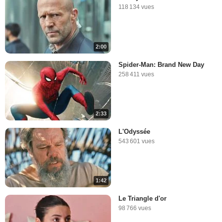
118 134 vues
2:00
Spider-Man: Brand New Day
258 411 vues
2:33
L'Odyssée
543 601 vues
1:42
Le Triangle d'or
98 766 vues