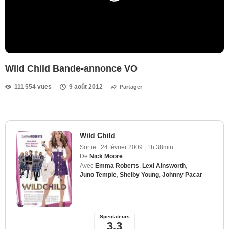
Wild Child Bande-annonce VO
111 554 vues
9 août 2012
Partager
Wild Child
Sortie :
24 février 2009
|
1h 38min
De
Nick Moore
Avec
Emma Roberts
,
Lexi Ainsworth
,
Juno Temple
,
Shelby Young
,
Johnny Pacar
Spectateurs
3,3