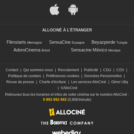
ALLOCINÉ À L'ÉTRANGER
Filmstarts
SensaCine
Beyazperde
Allemagne
Espagne
Turquie
AdoroCinema
Sensacine México
Brésil
Mexique
Contact
|
Qui sommes-nous
|
Recrutement
|
Publicité
|
CGU
|
CGV
|
Politique de cookies
|
Préférences cookies
|
Données Personnelles
|
Revue de presse
|
Charte d'écriture
|
Les services AlloCiné
|
Gérer Utiq
|
©AlloCiné
Retrouvez tous les horaires et infos de votre cinéma sur le numéro AlloCiné :
0 892 892 892
(0,90€/minute)