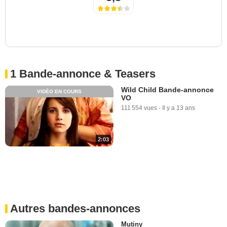
1 Bande-annonce & Teasers
Wild Child Bande-annonce
VIDÉO EN COURS
VO
111 554 vues
-
Il y a 13 ans
2:03
Autres bandes-annonces
Mutiny