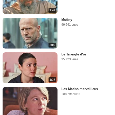
1:42
Mutiny
99 541 vues
2:00
Le Triangle d'or
95 723 vues
1:37
Les Matins merveilleux
108 796 vues