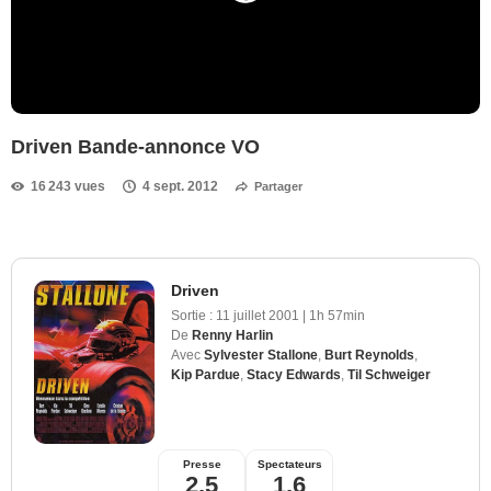
Driven Bande-annonce VO
16 243 vues
4 sept. 2012
Partager
Driven
Sortie :
11 juillet 2001
|
1h 57min
De
Renny Harlin
Avec
Sylvester Stallone
,
Burt Reynolds
,
Kip Pardue
,
Stacy Edwards
,
Til Schweiger
Presse
Spectateurs
2,5
1,6