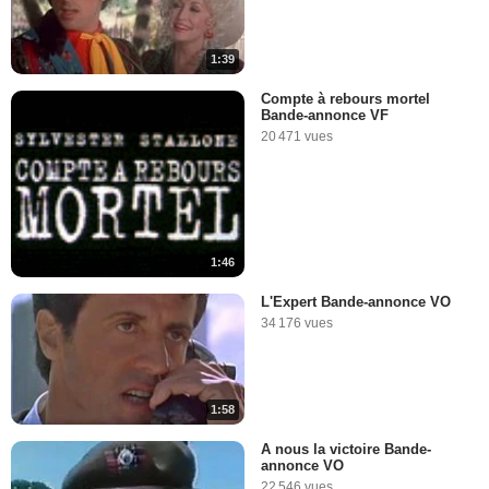
1:39
Compte à rebours mortel
Bande-annonce VF
20 471 vues
1:46
L'Expert Bande-annonce VO
34 176 vues
1:58
A nous la victoire Bande-
annonce VO
22 546 vues