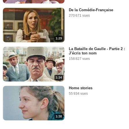
De la Comédie-Française
270 671 vues
1:29
La Bataille de Gaulle - Partie 2 :
J’écris ton nom
158 827 vues
1:34
Home stories
55 934 vues
1:38