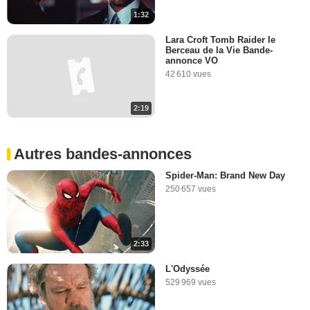
1:32
Lara Croft Tomb Raider le
Berceau de la Vie Bande-
annonce VO
42 610 vues
2:19
Autres bandes-annonces
Spider-Man: Brand New Day
250 657 vues
2:33
L'Odyssée
529 969 vues