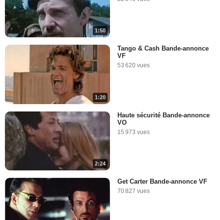
1:50
Tango & Cash Bande-annonce
VF
53 620 vues
1:20
Haute sécurité Bande-annonce
VO
15 973 vues
2:24
Get Carter Bande-annonce VF
70 827 vues