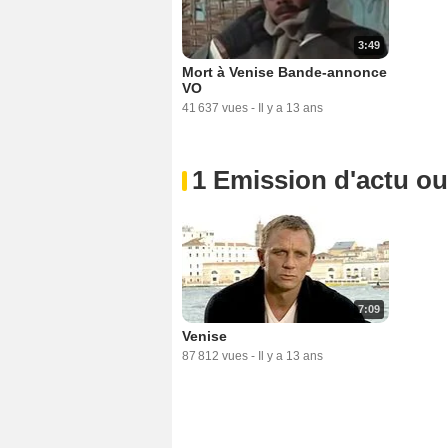
3:49
Mort à Venise Bande-annonce
VO
41 637 vues
-
Il y a 13 ans
1 Emission d'actu o
7:09
Venise
87 812 vues
-
Il y a 13 ans