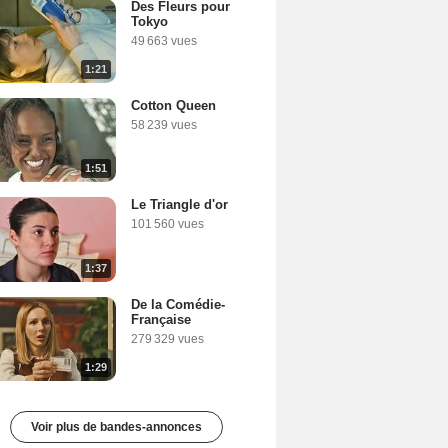
Des Fleurs pour
Tokyo
49 663 vues
1:21
Cotton Queen
58 239 vues
1:51
Le Triangle d'or
101 560 vues
1:37
De la Comédie-
Française
279 329 vues
1:29
Voir plus de bandes-annonces