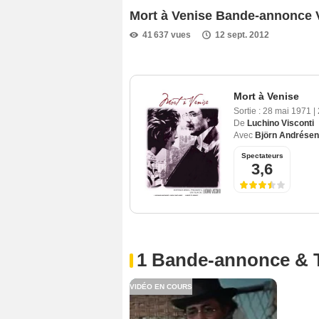
Mort à Venise Bande-annonce
41 637 vues
12 sept. 2012
Mort à Venise
Sortie :
28 mai 1971
|
De
Luchino Visconti
Avec
Björn Andrésen
Spectateurs
3,6
1 Bande-annonce & 
VIDÉO EN COURS