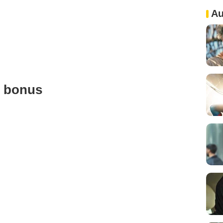
Au
u bonus