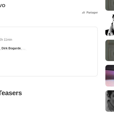
 VO
Partager
2h 11min
,
Dirk Bogarde
,
Silvana Mangano
,
Marisa Berenson
,
Romolo Valli
Teasers