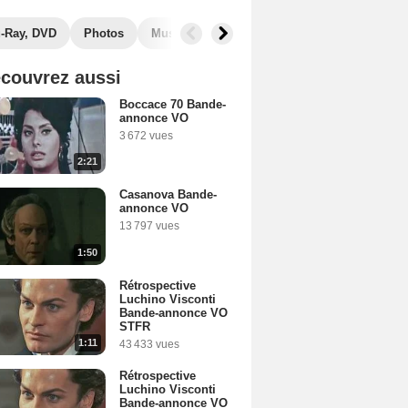
u-Ray, DVD
Photos
Musique
Récompenses
Films similai
couvrez aussi
Boccace 70 Bande-
annonce VO
3 672 vues
2:21
Casanova Bande-
annonce VO
13 797 vues
1:50
Rétrospective
Luchino Visconti
Bande-annonce VO
STFR
1:11
43 433 vues
Rétrospective
Luchino Visconti
Bande-annonce VO