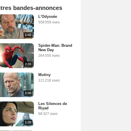
tres bandes-annonces
L'Odyssée
558 059 vues
1:42
Spider-Man: Brand
New Day
264 555 vues
2:33
Mutiny
121 218 vues
2:00
Les Silences de
Riyad
68 327 vues
1:20