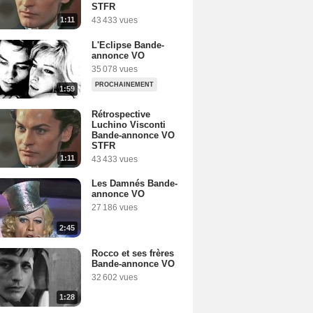
STFR
1:11
43 433 vues
L'Eclipse Bande-
annonce VO
35 078 vues
PROCHAINEMENT
1:59
Rétrospective
Luchino Visconti
Bande-annonce VO
STFR
1:11
43 433 vues
Les Damnés Bande-
annonce VO
27 186 vues
2:45
Rocco et ses frères
Bande-annonce VO
32 602 vues
1:28