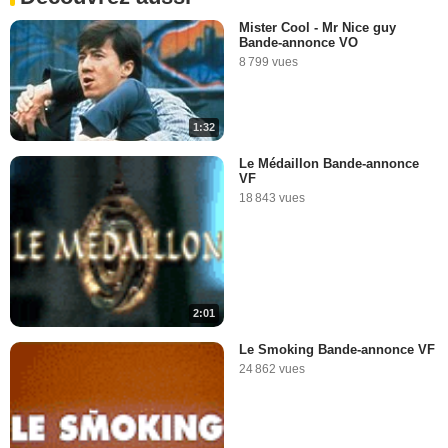
Mister Cool - Mr Nice guy
Bande-annonce VO
8 799 vues
1:32
Le Médaillon Bande-annonce
VF
18 843 vues
2:01
Le Smoking Bande-annonce VF
24 862 vues