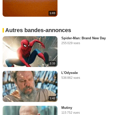
1:03
Autres bandes-annonces
Spider-Man: Brand New Day
255 029 vues
2:33
L'Odyssée
536 862 vues
1:42
Mutiny
115 752 vues