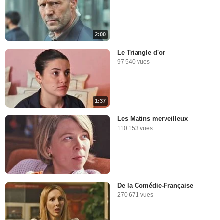
2:00
Le Triangle d'or
97 540 vues
1:37
Les Matins merveilleux
110 153 vues
De la Comédie-Française
270 671 vues