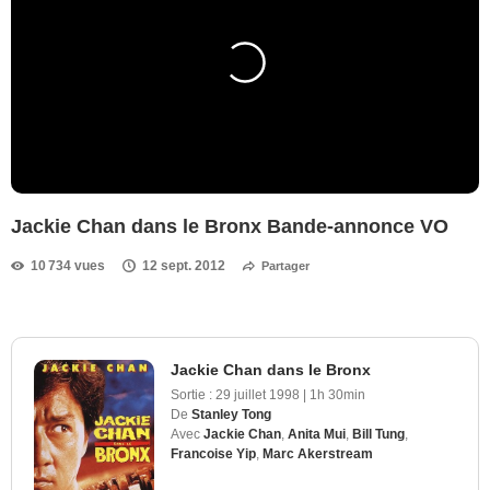
Jackie Chan dans le Bronx Bande-annonce VO
10 734 vues
12 sept. 2012
Partager
Jackie Chan dans le Bronx
Sortie :
29 juillet 1998
|
1h 30min
De
Stanley Tong
Avec
Jackie Chan
,
Anita Mui
,
Bill Tung
,
Francoise Yip
,
Marc Akerstream