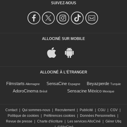
SUIVEZ-NOUS
ALLOCINÉ SUR MOBILE
ALLOCINÉ À L'ÉTRANGER
Filmstarts
SensaCine
Beyazperde
Allemagne
Espagne
Turquie
AdoroCinema
Sensacine México
Brésil
Mexique
Contact
|
Qui sommes-nous
|
Recrutement
|
Publicité
|
CGU
|
CGV
|
Politique de cookies
|
Préférences cookies
|
Données Personnelles
|
Revue de presse
|
Charte d'écriture
|
Les services AlloCiné
|
Gérer Utiq
|
©AlloCiné