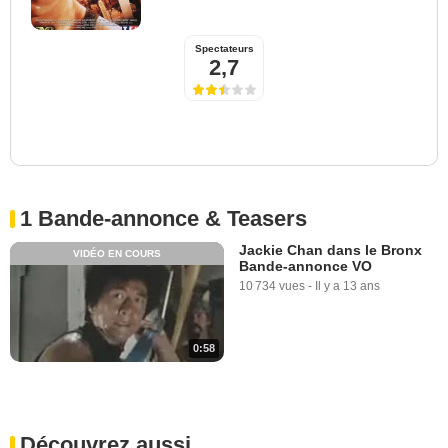
Spectateurs
2,7
1 Bande-annonce & Teasers
Jackie Chan dans le Bronx
VIDÉO EN COURS
Bande-annonce VO
10 734 vues
-
Il y a 13 ans
0:58
Découvrez aussi