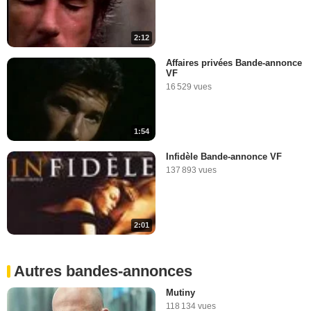
2:12
Affaires privées Bande-annonce
VF
16 529 vues
1:54
Infidèle Bande-annonce VF
137 893 vues
2:01
Autres bandes-annonces
Mutiny
118 134 vues