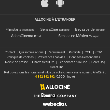
ALLOCINÉ À L'ÉTRANGER
Filmstarts
SensaCine
Beyazperde
Allemagne
Espagne
Turquie
AdoroCinema
Sensacine México
Brésil
Mexique
Contact
|
Qui sommes-nous
|
Recrutement
|
Publicité
|
CGU
|
CGV
|
Politique de cookies
|
Préférences cookies
|
Données Personnelles
|
Revue de presse
|
Charte d'écriture
|
Les services AlloCiné
|
Gérer Utiq
|
©AlloCiné
Retrouvez tous les horaires et infos de votre cinéma sur le numéro AlloCiné :
0 892 892 892
(0,90€/minute)