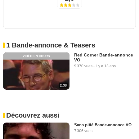
1 Bande-annonce & Teasers
Red Corner Bande-annonce
VIDÉO EN COURS
VO
9 370 vues
-
Il y a 13 ans
2:38
Découvrez aussi
Sans pitié Bande-annonce VO
7 306 vues