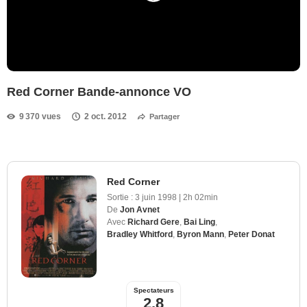
Red Corner Bande-annonce VO
9 370 vues
2 oct. 2012
Partager
Red Corner
Sortie :
3 juin 1998
|
2h 02min
De
Jon Avnet
Avec
Richard Gere
,
Bai Ling
,
Bradley Whitford
,
Byron Mann
,
Peter Donat
Spectateurs
2,8