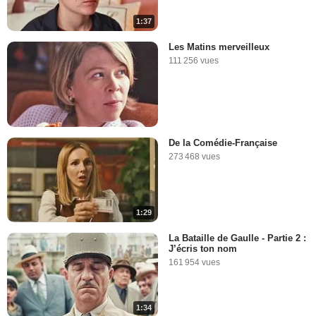
1:37
Les Matins merveilleux
111 256 vues
De la Comédie-Française
273 468 vues
1:29
La Bataille de Gaulle - Partie 2 :
J’écris ton nom
161 954 vues
1:34