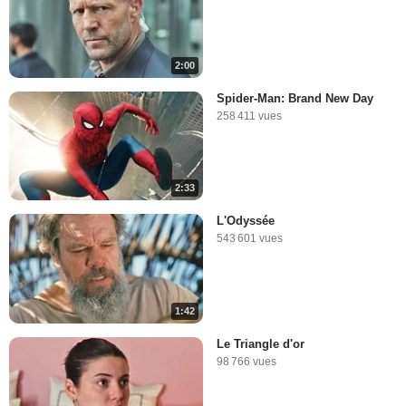
2:00
Spider-Man: Brand New Day
258 411 vues
2:33
L'Odyssée
543 601 vues
1:42
Le Triangle d'or
98 766 vues