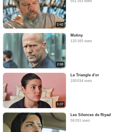
551 163 vues
1:42
Mutiny
120 165 vues
2:00
Le Triangle d'or
100 034 vues
1:37
Les Silences de Riyad
59 201 vues