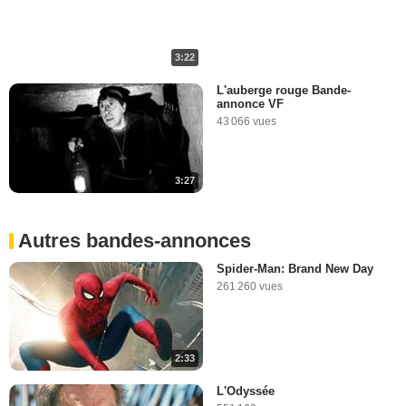
3:22
L'auberge rouge Bande-
annonce VF
43 066 vues
3:27
Autres bandes-annonces
Spider-Man: Brand New Day
261 260 vues
2:33
L'Odyssée