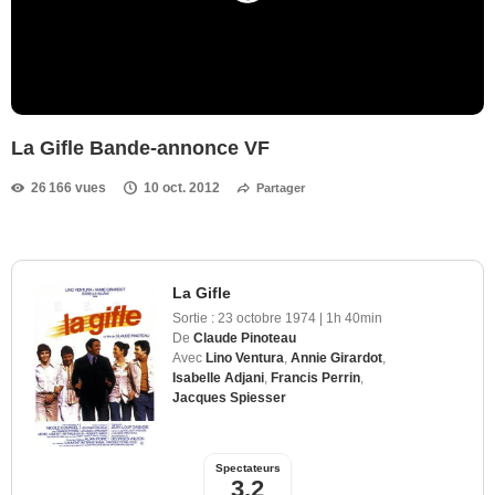
La Gifle Bande-annonce VF
26 166 vues
10 oct. 2012
Partager
La Gifle
Sortie :
23 octobre 1974
|
1h 40min
De
Claude Pinoteau
Avec
Lino Ventura
,
Annie Girardot
,
Isabelle Adjani
,
Francis Perrin
,
Jacques Spiesser
Spectateurs
3,2