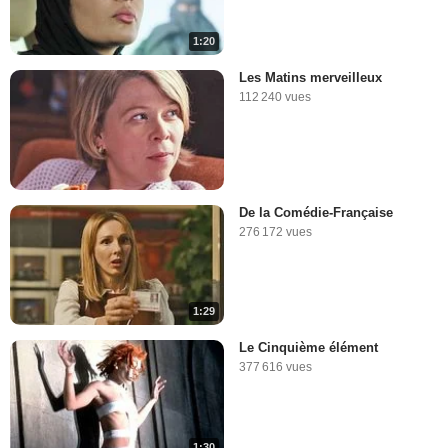
1:20
Les Matins merveilleux
112 240 vues
De la Comédie-Française
276 172 vues
1:29
Le Cinquième élément
377 616 vues
1:30