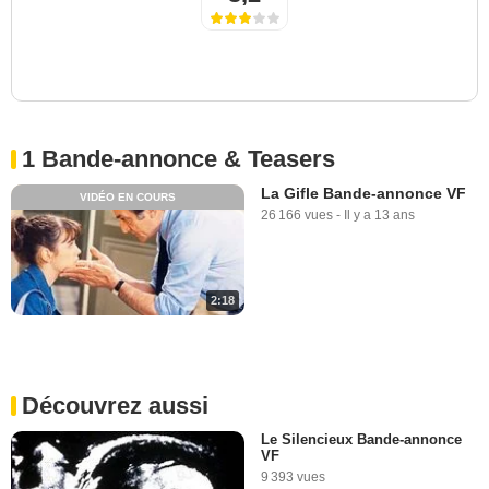
1 Bande-annonce & Teasers
La Gifle Bande-annonce VF
VIDÉO EN COURS
26 166 vues
-
Il y a 13 ans
2:18
Découvrez aussi
Le Silencieux Bande-annonce
VF
9 393 vues