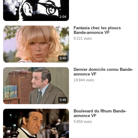
2:04
Fantasia chez les ploucs
Bande-annonce VF
9 221 vues
3:40
Dernier domicile connu Bande-
annonce VF
19 944 vues
3:45
Boulevard du Rhum Bande-
annonce VF
5 950 vues