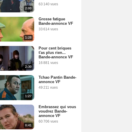
63 140 vues
2:00
Grosse fatigue
Bande-annonce VF
33 614 vues
1:28
Pour cent briques
t'as plus rien...
Bande-annonce VF
16 881 vues
2:30
Tchao Pantin Bande-
annonce VF
49 211 vues
1:27
Embrassez qui vous
voudrez Bande-
annonce VF
60 706 vues
0:41