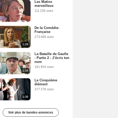
Les Matins
merveilleux
111 256 vues
De la Comédie-
Française
273 468 vues
1:29
La Bataille de Gaulle
- Partie 2 : J’écris ton
nom
161 954 vues
1:34
Le Cinquième
élément
377 378 vues
1:30
Voir plus de bandes-annonces