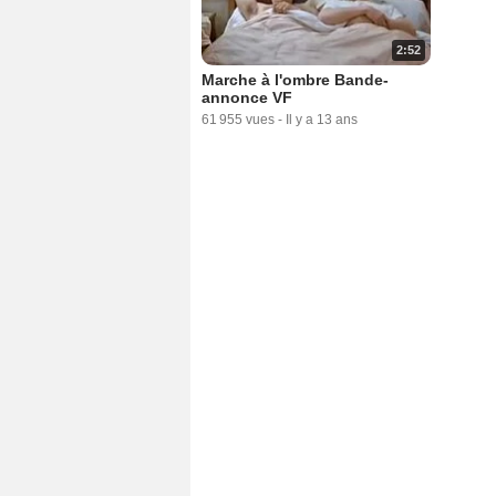
2:52
Marche à l'ombre Bande-
annonce VF
61 955 vues
-
Il y a 13 ans