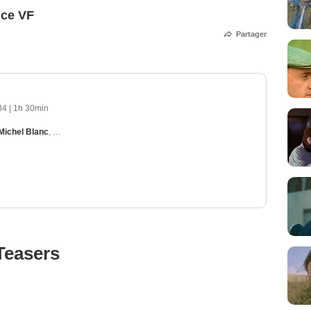
nce VF
Partager
984
|
1h 30min
Michel Blanc
,
Sophie Duez
,
Katrine Boorman
,
Patrick Bruel
Teasers