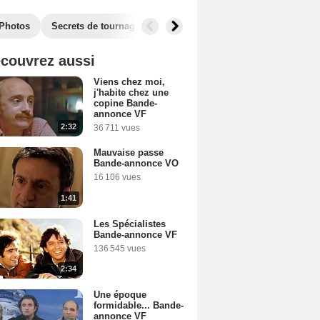
Photos
Secrets de tournage
Récompenses
Films similaires
couvrez aussi
Viens chez moi,
j'habite chez une
copine Bande-
annonce VF
2:32
36 711 vues
Mauvaise passe
Bande-annonce VO
16 106 vues
1:41
Les Spécialistes
Bande-annonce VF
136 545 vues
2:34
Une époque
formidable... Bande-
annonce VF