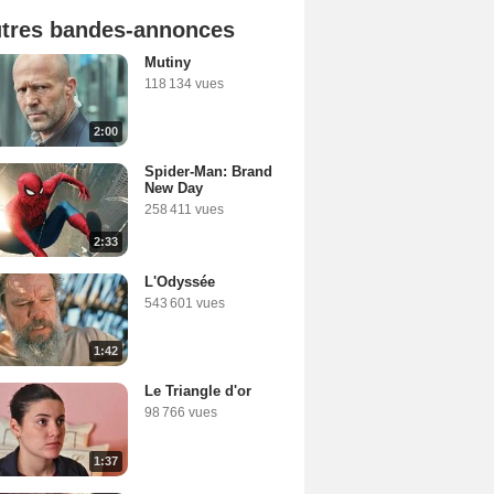
tres bandes-annonces
Mutiny
118 134 vues
2:00
Spider-Man: Brand
New Day
258 411 vues
2:33
L'Odyssée
543 601 vues
1:42
Le Triangle d'or
98 766 vues
1:37