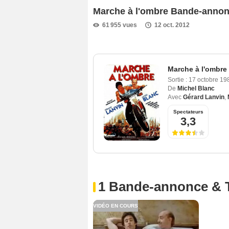
Marche à l'ombre Bande-anno
61 955 vues
12 oct. 2012
Marche à l'ombre
Sortie :
17 octobre 1
De
Michel Blanc
Avec
Gérard Lanvin
,
Spectateurs
3,3
1 Bande-annonce & 
VIDÉO EN COURS