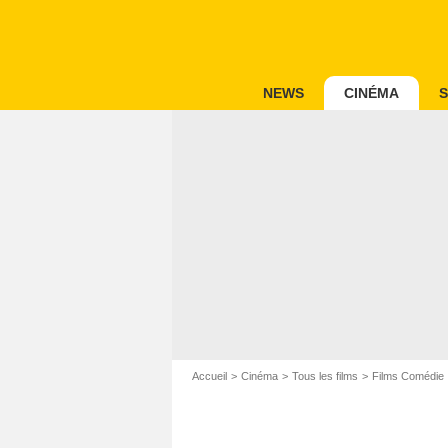
NEWS
CINÉMA
S
Accueil
Cinéma
Tous les films
Films Comédie