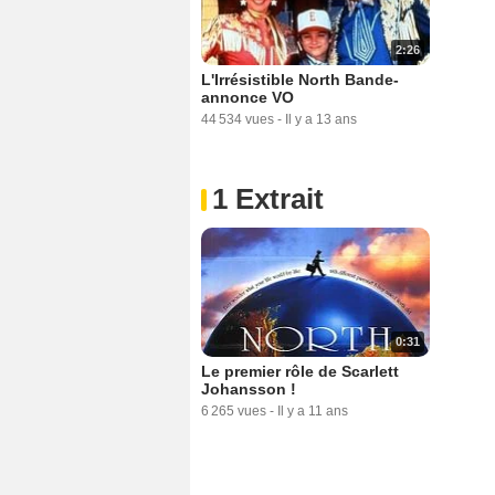
2:26
L'Irrésistible North Bande-
annonce VO
44 534 vues
-
Il y a 13 ans
1 Extrait
0:31
Le premier rôle de Scarlett
Johansson !
6 265 vues
-
Il y a 11 ans