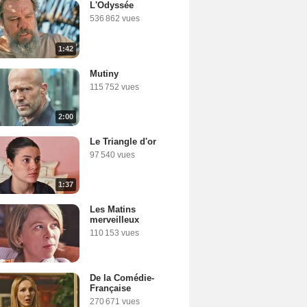
L'Odyssée
536 862 vues
1:42
Mutiny
115 752 vues
2:00
Le Triangle d'or
97 540 vues
1:37
Les Matins
merveilleux
110 153 vues
De la Comédie-
Française
270 671 vues