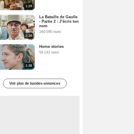
1:29
La Bataille de Gaulle
- Partie 2 : J’écris ton
nom
160 590 vues
1:34
Home stories
56 142 vues
1:38
Voir plus de bandes-annonces