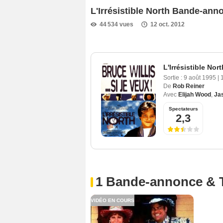
L'Irrésistible North Bande-an
44 534 vues
12 oct. 2012
L'Irrésistible Nort
Sortie :
9 août 1995
|
De
Rob Reiner
Avec
Elijah Wood
,
Ja
Spectateurs
2,3
1 Bande-annonce & 
VIDÉO EN COURS