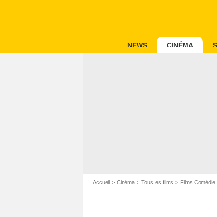
NEWS
CINÉMA
S
Accueil
Cinéma
Tous les films
Films Comédie