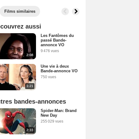
Films similaires
couvrez aussi
Les Fantômes du
passé Bande-
annonce VO
9 476 vues
2:08
Une vie à deux
Bande-annonce VO
750 vues
1:21
tres bandes-annonces
Spider-Man: Brand
New Day
255 029 vues
2:33