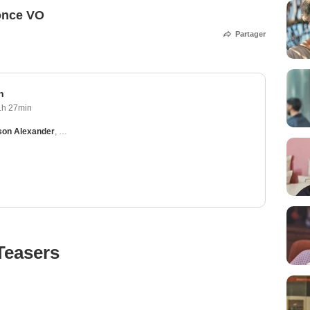
nonce VO
Partager
h
1h 27min
son Alexander
,
Julia Louis-Dreyfus
,
Alana Austin
,
Marc Shaiman
Teasers