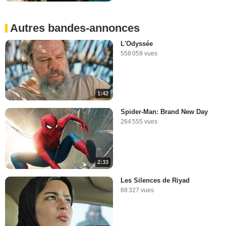
Autres bandes-annonces
L'Odyssée
558 059 vues
1:42
Spider-Man: Brand New Day
264 555 vues
2:33
Les Silences de Riyad
68 327 vues