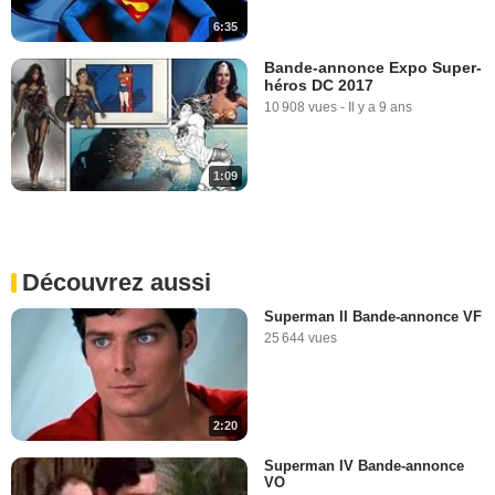
6:35
Bande-annonce Expo Super-
héros DC 2017
10 908 vues
-
Il y a 9 ans
1:09
Découvrez aussi
Superman II Bande-annonce VF
25 644 vues
2:20
Superman IV Bande-annonce
VO