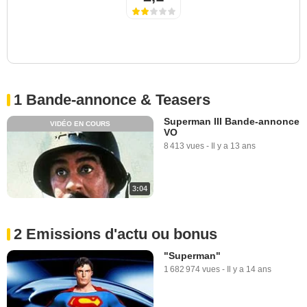
1 Bande-annonce & Teasers
Superman III Bande-annonce
VIDÉO EN COURS
VO
8 413 vues
-
Il y a 13 ans
3:04
2 Emissions d'actu ou bonus
"Superman"
1 682 974 vues
-
Il y a 14 ans