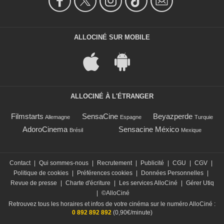
ALLOCINÉ SUR MOBILE
ALLOCINÉ À L'ÉTRANGER
Filmstarts
SensaCine
Beyazperde
Allemagne
Espagne
Turquie
AdoroCinema
Sensacine México
Brésil
Mexique
Contact
|
Qui sommes-nous
|
Recrutement
|
Publicité
|
CGU
|
CGV
|
Politique de cookies
|
Préférences cookies
|
Données Personnelles
|
Revue de presse
|
Charte d'écriture
|
Les services AlloCiné
|
Gérer Utiq
|
©AlloCiné
Retrouvez tous les horaires et infos de votre cinéma sur le numéro AlloCiné :
0 892 892 892
(0,90€/minute)