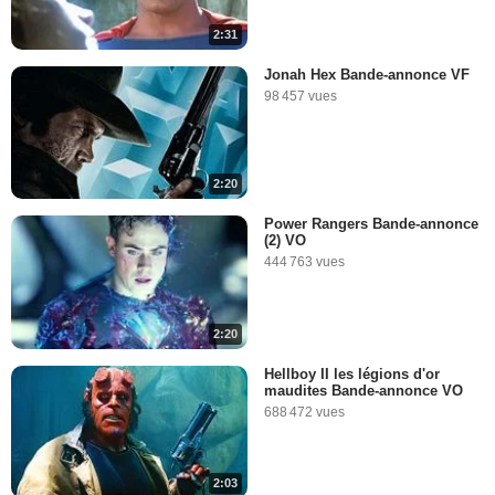
2:31
Jonah Hex Bande-annonce VF
98 457 vues
2:20
Power Rangers Bande-annonce
(2) VO
444 763 vues
2:20
Hellboy II les légions d'or
maudites Bande-annonce VO
688 472 vues
2:03