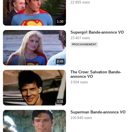
22 955 vues
1:30
Supergirl Bande-annonce VO
15 407 vues
PROCHAINEMENT
2:45
The Crow: Salvation Bande-
annonce VO
3 504 vues
1:11
Superman Bande-annonce VO
100 940 vues