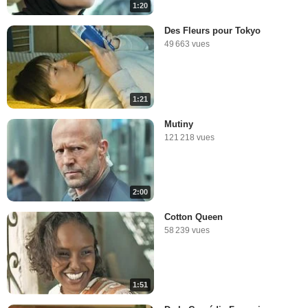
1:20
Des Fleurs pour Tokyo
49 663 vues
1:21
Mutiny
121 218 vues
2:00
Cotton Queen
58 239 vues
1:51