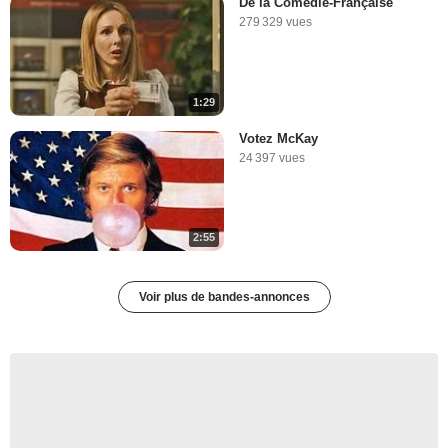
De la Comédie-Française
279 329 vues
1:29
Votez McKay
24 397 vues
2:55
Voir plus de bandes-annonces