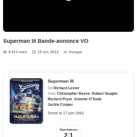
Superman III Bande-annonce VO
8 413 vues
15 oct. 2012
Partager
Superman III
De
Richard Lester
Avec
Christopher Reeve
,
Robert Vaughn
,
Richard Pryor
,
Annette O'Toole
,
Jackie Cooper
Sortie le
17 juin 1983
Spectateurs
2,1