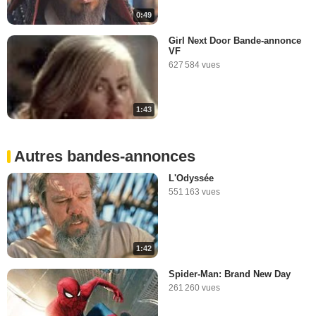
0:49
Girl Next Door Bande-annonce
VF
627 584 vues
1:43
Autres bandes-annonces
L'Odyssée
551 163 vues
1:42
Spider-Man: Brand New Day
261 260 vues