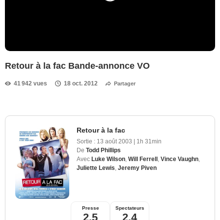
Retour à la fac Bande-annonce VO
41 942 vues
18 oct. 2012
Partager
Retour à la fac
Sortie :
13 août 2003
|
1h 31min
De
Todd Phillips
Avec
Luke Wilson
,
Will Ferrell
,
Vince Vaughn
,
Juliette Lewis
,
Jeremy Piven
Presse
Spectateurs
2,5
2,4