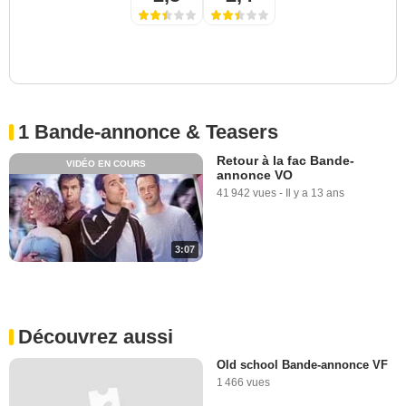
1 Bande-annonce & Teasers
Retour à la fac Bande-
VIDÉO EN COURS
annonce VO
41 942 vues
-
Il y a 13 ans
3:07
Découvrez aussi
Old school Bande-annonce VF
1 466 vues