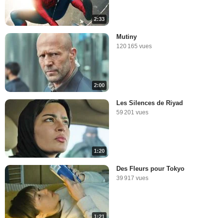
2:33
Mutiny
120 165 vues
2:00
Les Silences de Riyad
59 201 vues
1:20
Des Fleurs pour Tokyo
39 917 vues
1:21