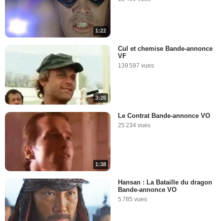
1:22
Cul et chemise Bande-annonce
VF
139 597 vues
3:26
Le Contrat Bande-annonce VO
25 234 vues
1:38
Hansan : La Bataille du dragon
Bande-annonce VO
5 785 vues