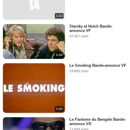
1:22
Starsky et Hutch Bande-
annonce VF
47 407 vues
2:25
Le Smoking Bande-annonce VF
24 866 vues
1:03
Le Fantome du Bengale Bande-
annonce VO
13 499 vues