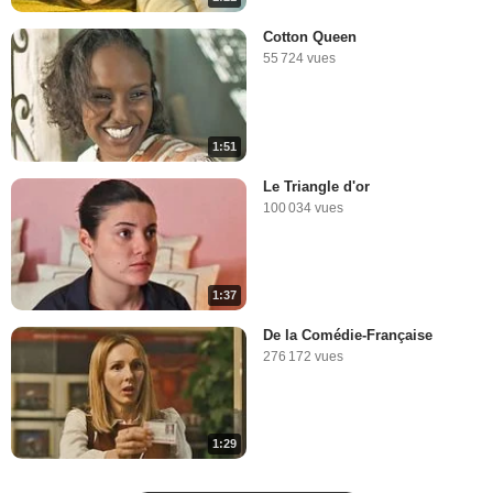
Cotton Queen
55 724 vues
1:51
Le Triangle d'or
100 034 vues
1:37
De la Comédie-Française
276 172 vues
1:29