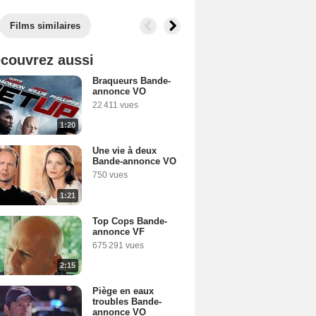
Films similaires
couvrez aussi
Braqueurs Bande-
annonce VO
22 411 vues
1:20
Une vie à deux
Bande-annonce VO
750 vues
1:21
Top Cops Bande-
annonce VF
675 291 vues
2:15
Piège en eaux
troubles Bande-
annonce VO