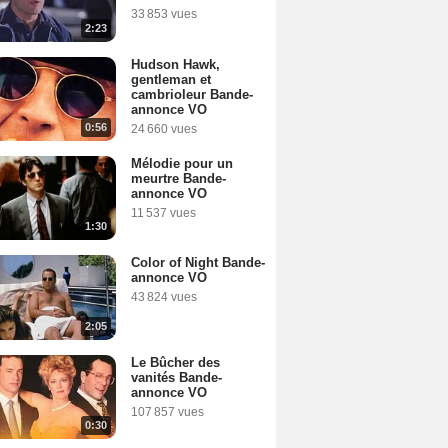
33 853 vues
2:23
Hudson Hawk,
gentleman et
cambrioleur Bande-
annonce VO
0:56
24 660 vues
Mélodie pour un
meurtre Bande-
annonce VO
11 537 vues
1:30
Color of Night Bande-
annonce VO
43 824 vues
2:05
Le Bûcher des
vanités Bande-
annonce VO
107 857 vues
0:30