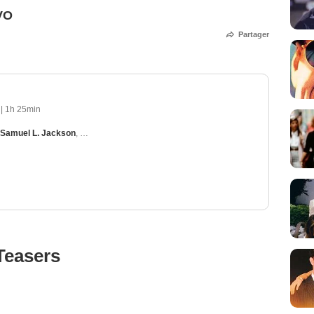
VO
Partager
3
|
1h 25min
Samuel L. Jackson
,
Jon Lovitz
,
Tim Curry
,
Kathy Ireland
Teasers