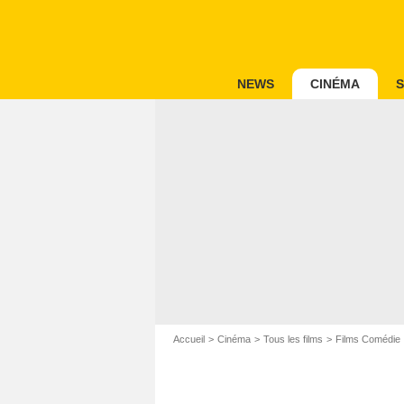
NEWS
CINÉMA
S
Accueil
Cinéma
Tous les films
Films Comédie