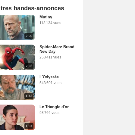
tres bandes-annonces
Mutiny
118 134 vues
2:00
Spider-Man: Brand
New Day
258 411 vues
2:33
L'Odyssée
543 601 vues
1:42
Le Triangle d'or
98 766 vues
1:37