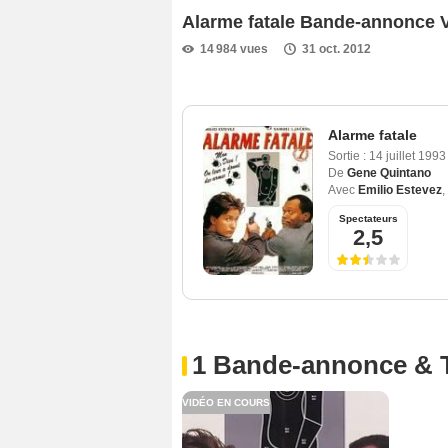
Alarme fatale Bande-annonce 
14 984 vues
31 oct. 2012
Alarme fatale
Sortie :
14 juillet 199
De
Gene Quintano
Avec
Emilio Estevez
,
Spectateurs
2,5
1 Bande-annonce & 
VIDÉO EN COURS