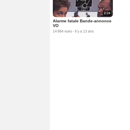
2:24
Alarme fatale Bande-annonce
VO
14 984 vues
-
Il y a 13 ans