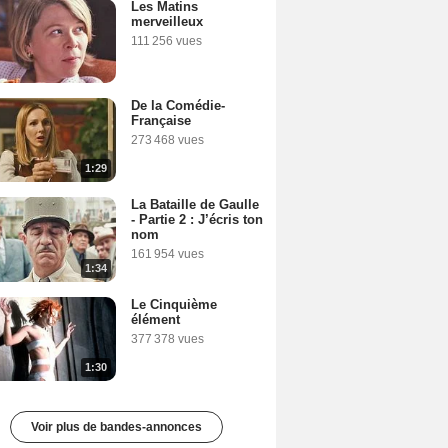
Les Matins
merveilleux
111 256 vues
De la Comédie-
Française
273 468 vues
1:29
La Bataille de Gaulle
- Partie 2 : J’écris ton
nom
161 954 vues
1:34
Le Cinquième
élément
377 378 vues
1:30
Voir plus de bandes-annonces