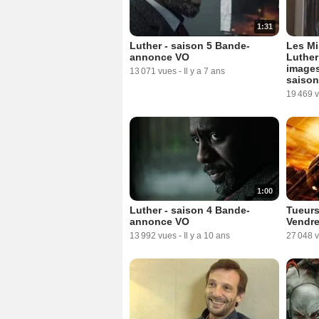
1:31
Luther - saison 5 Bande-
Les Mi
annonce VO
Luther
images
13 071 vues
-
Il y a 7 ans
saison
19 469 
1:00
Luther - saison 4 Bande-
Tueurs
annonce VO
Vendre
13 992 vues
-
Il y a 10 ans
27 048 