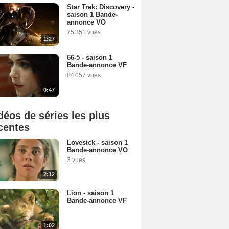
Star Trek: Discovery -
saison 1 Bande-
annonce VO
75 351 vues
1:27
66-5 - saison 1
Bande-annonce VF
84 057 vues
0:47
déos de séries les plus
centes
Lovesick - saison 1
Bande-annonce VO
3 vues
2:12
Lion - saison 1
Bande-annonce VF
1:02