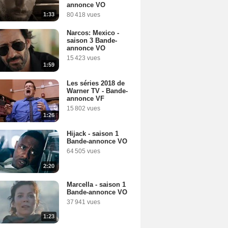
annonce VO
1:33
80 418 vues
Narcos: Mexico -
saison 3 Bande-
annonce VO
15 423 vues
1:59
Les séries 2018 de
Warner TV - Bande-
annonce VF
15 802 vues
1:26
Hijack - saison 1
Bande-annonce VO
64 505 vues
2:20
Marcella - saison 1
Bande-annonce VO
37 941 vues
1:23