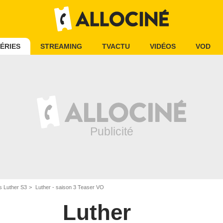
ÉRIES
STREAMING
TVACTU
VIDÉOS
VOD
s Luther S3
Luther - saison 3 Teaser VO
Luther