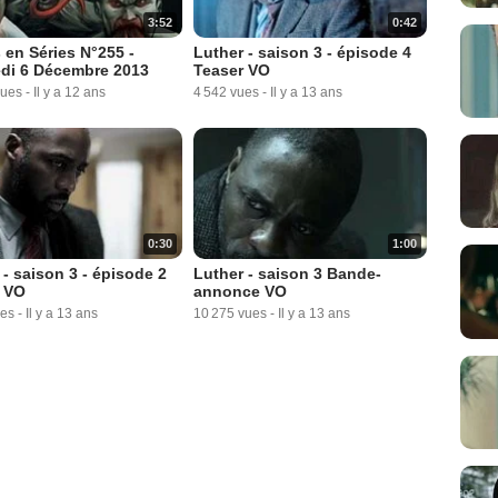
3:52
0:42
 en Séries N°255 -
Luther - saison 3 - épisode 4
di 6 Décembre 2013
Teaser VO
vues
-
Il y a 12 ans
4 542 vues
-
Il y a 13 ans
0:30
1:00
 - saison 3 - épisode 2
Luther - saison 3 Bande-
 VO
annonce VO
ues
-
Il y a 13 ans
10 275 vues
-
Il y a 13 ans