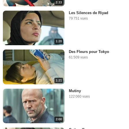
2:33
Les Silences de Riyad
79 751 vues
1:20
Des Fleurs pour Tokyo
61 509 vues
1:21
Mutiny
122 060 vues
2:00