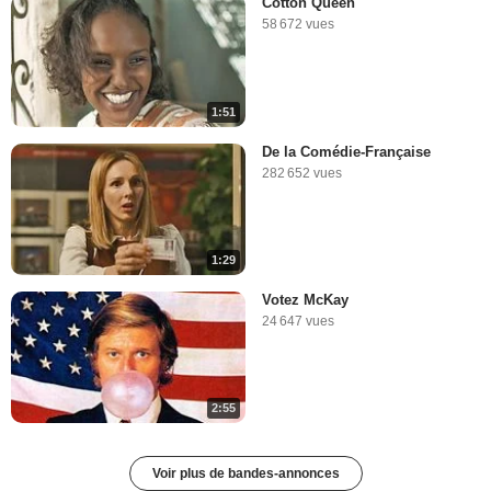
Cotton Queen
58 672 vues
1:51
De la Comédie-Française
282 652 vues
1:29
Votez McKay
24 647 vues
2:55
Voir plus de bandes-annonces