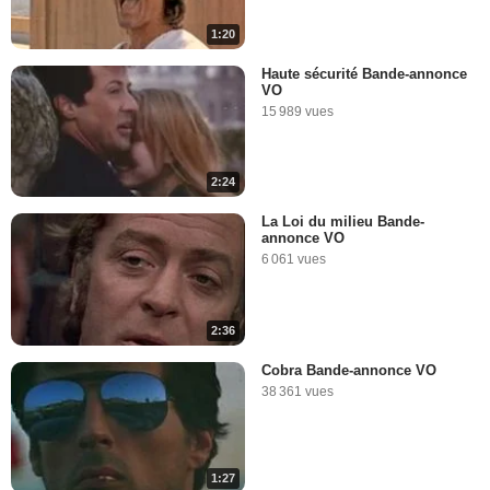
1:20
Haute sécurité Bande-annonce
VO
15 989 vues
2:24
La Loi du milieu Bande-
annonce VO
6 061 vues
2:36
Cobra Bande-annonce VO
38 361 vues
1:27