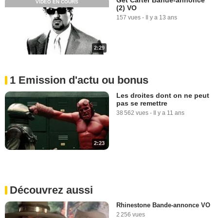
VIDÉO EN COURS
(2) VO
157 vues
-
Il y a 13 ans
2:29
1 Emission d'actu ou bonus
Les droites dont on ne peut
pas se remettre
38 562 vues
-
Il y a 11 ans
2:23
Découvrez aussi
Rhinestone Bande-annonce VO
2 256 vues