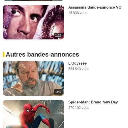
Assassins Bande-annonce VO
15 838 vues
1:25
Autres bandes-annonces
L'Odyssée
564 643 vues
1:42
Spider-Man: Brand New Day
270 102 vues