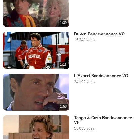
1:39
Driven Bande-annonce VO
16 248 vues
1:16
L'Expert Bande-annonce VO
34 192 vues
1:58
Tango & Cash Bande-annonce
VF
53 633 vues