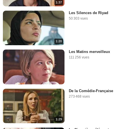
1:37
Les Silences de Riyad
50 303 vues
1:20
Les Matins merveilleux
111 256 vues
De la Comédie-Française
273 468 vues
1:29