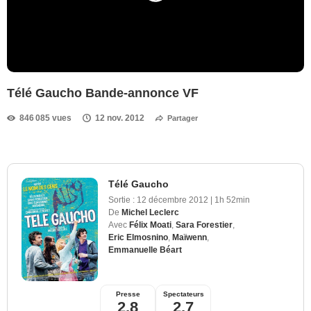
Télé Gaucho Bande-annonce VF
846 085 vues
12 nov. 2012
Partager
Télé Gaucho
Sortie :
12 décembre 2012
|
1h 52min
De
Michel Leclerc
Avec
Félix Moati
,
Sara Forestier
,
Eric Elmosnino
,
Maïwenn
,
Emmanuelle Béart
Presse
Spectateurs
2,8
2,7