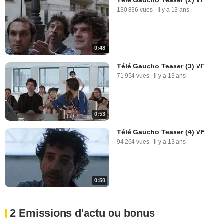
130 836 vues
-
Il y a 13 ans
0:48
Télé Gaucho Teaser (3) VF
71 954 vues
-
Il y a 13 ans
0:53
Télé Gaucho Teaser (4) VF
94 264 vues
-
Il y a 13 ans
0:50
2 Emissions d'actu ou bonus