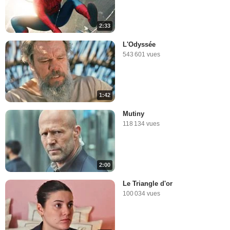
2:33
L'Odyssée
543 601 vues
1:42
Mutiny
118 134 vues
2:00
Le Triangle d'or
100 034 vues