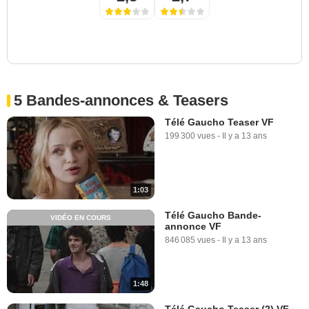
5 Bandes-annonces & Teasers
Télé Gaucho Teaser VF
199 300 vues
-
Il y a 13 ans
1:03
Télé Gaucho Bande-
VIDÉO EN COURS
annonce VF
846 085 vues
-
Il y a 13 ans
1:48
Télé Gaucho Teaser (2) VF