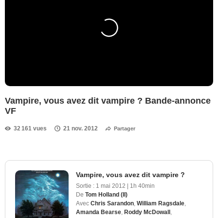
Vampire, vous avez dit vampire ? Bande-annonce
VF
32 161 vues
21 nov. 2012
Partager
Vampire, vous avez dit vampire ?
Sortie :
1 mai 2012
|
1h 40min
De
Tom Holland (II)
Avec
Chris Sarandon
,
William Ragsdale
,
Amanda Bearse
,
Roddy McDowall
,