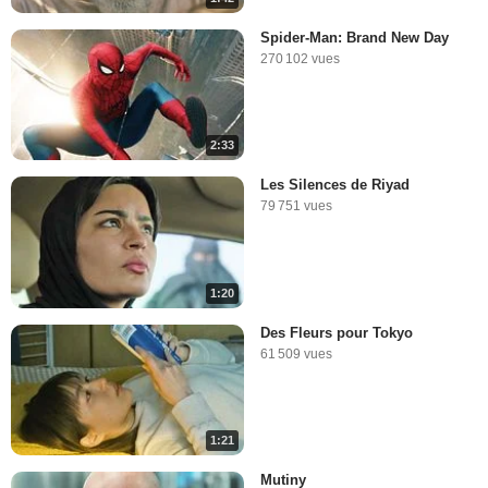
Spider-Man: Brand New Day
270 102 vues
2:33
Les Silences de Riyad
79 751 vues
1:20
Des Fleurs pour Tokyo
61 509 vues
1:21
Mutiny