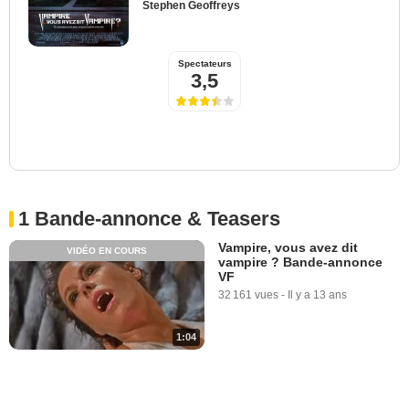
Stephen Geoffreys
Spectateurs
3,5
1 Bande-annonce & Teasers
Vampire, vous avez dit
VIDÉO EN COURS
vampire ? Bande-annonce
VF
32 161 vues
-
Il y a 13 ans
1:04