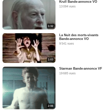
Krull Bande-annonce VO
13 094 vues
1:32
La Nuit des morts-vivants
Bande-annonce VO
9 541 vues
1:03
Starman Bande-annonce VF
19 685 vues
2:06