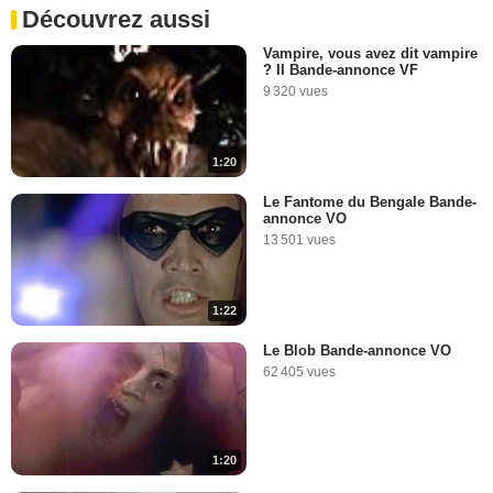
Découvrez aussi
Vampire, vous avez dit vampire
? II Bande-annonce VF
9 320 vues
1:20
Le Fantome du Bengale Bande-
annonce VO
13 501 vues
1:22
Le Blob Bande-annonce VO
62 405 vues
1:20