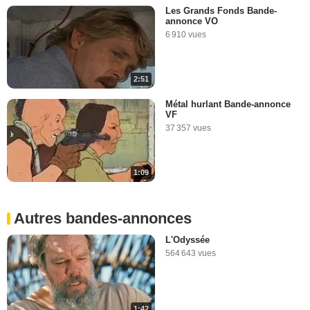
Les Grands Fonds Bande-
annonce VO
6 910 vues
2:51
Métal hurlant Bande-annonce
VF
37 357 vues
1:09
Autres bandes-annonces
L'Odyssée
564 643 vues
1:42