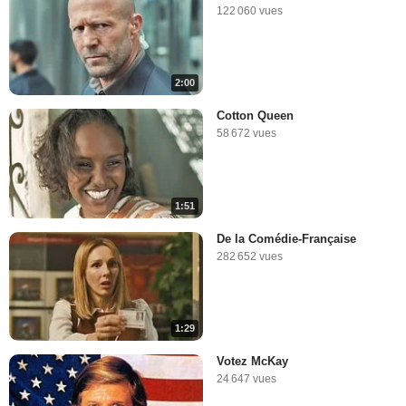
122 060 vues
2:00
Cotton Queen
58 672 vues
1:51
De la Comédie-Française
282 652 vues
1:29
Votez McKay
24 647 vues