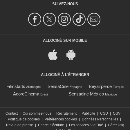
SUIVEZ-NOUS
ALLOCINÉ SUR MOBILE
ALLOCINÉ À L'ÉTRANGER
Filmstarts
SensaCine
Beyazperde
Allemagne
Espagne
Turquie
AdoroCinema
Sensacine México
Brésil
Mexique
Contact
|
Qui sommes-nous
|
Recrutement
|
Publicité
|
CGU
|
CGV
|
Politique de cookies
|
Préférences cookies
|
Données Personnelles
|
Revue de presse
|
Charte d'écriture
|
Les services AlloCiné
|
Gérer Utiq