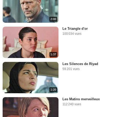
2:00
Le Triangle d'or
100 034 vues
1:37
Les Silences de Riyad
59 201 vues
1:20
Les Matins merveilleux
112 240 vues