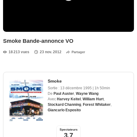
Smoke Bande-annonce VO
18 213 vues
23 nov. 2012
Partager
Smoke
Sortie :
13 décembre 1995
|
1h 50min
De
Paul Auster
,
Wayne Wang
Avec
Harvey Keitel
,
William Hurt
,
Stockard Channing
,
Forest Whitaker
,
Giancarlo Esposito
Spectateurs
3,7