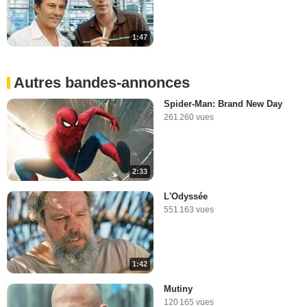
1:47
Autres bandes-annonces
Spider-Man: Brand New Day
261 260 vues
2:33
L'Odyssée
551 163 vues
1:42
Mutiny
120 165 vues