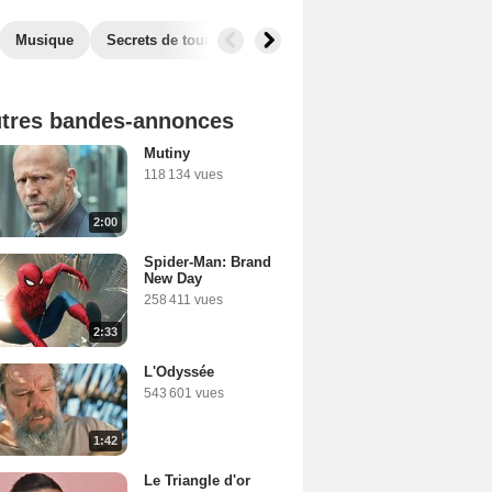
Musique
Secrets de tournage
Films similaires
tres bandes-annonces
Mutiny
118 134 vues
2:00
Spider-Man: Brand
New Day
258 411 vues
2:33
L'Odyssée
543 601 vues
1:42
Le Triangle d'or