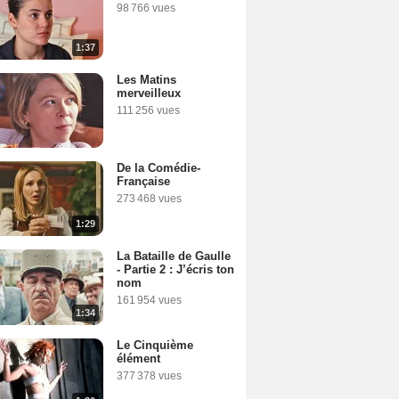
98 766 vues
1:37
Les Matins
merveilleux
111 256 vues
De la Comédie-
Française
273 468 vues
1:29
La Bataille de Gaulle
- Partie 2 : J’écris ton
nom
161 954 vues
1:34
Le Cinquième
élément
377 378 vues