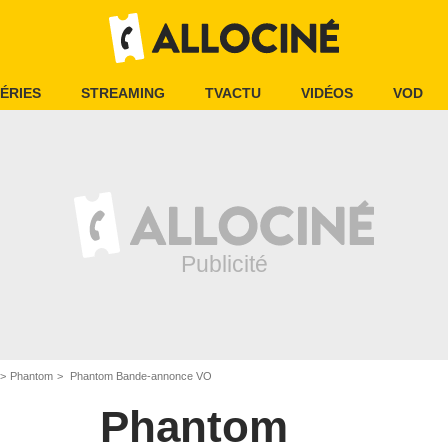
ÉRIES
STREAMING
TVACTU
VIDÉOS
VOD
Phantom
Phantom Bande-annonce VO
Phantom