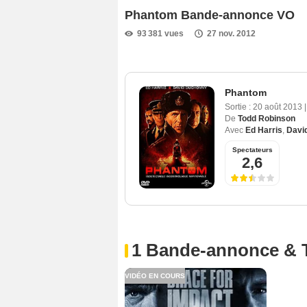
Phantom Bande-annonce VO
93 381 vues
27 nov. 2012
Phantom
Sortie :
20 août 2013
|
De
Todd Robinson
Avec
Ed Harris
,
Davi
Spectateurs
2,6
1 Bande-annonce & 
VIDÉO EN COURS