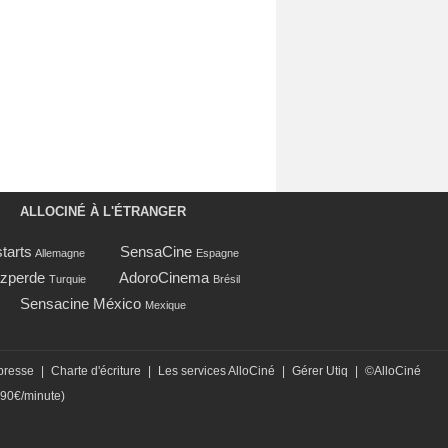
ALLOCINÉ À L'ÉTRANGER
tarts
SensaCine
Allemagne
Espagne
zperde
AdoroCinema
Turquie
Brésil
Sensacine México
Mexique
presse
|
Charte d'écriture
|
Les services AlloCiné
|
Gérer Utiq
|
©AlloCiné
,90€/minute)