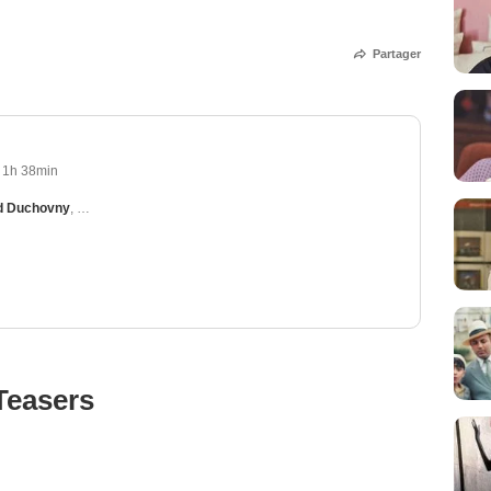
Partager
1h 38min
d Duchovny
,
William Fichtner
,
Lance Henriksen
,
Johnathon Schaech
Teasers