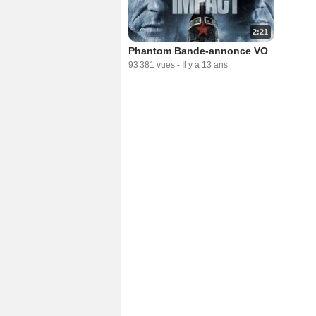
2:21
Phantom Bande-annonce VO
93 381 vues
-
Il y a 13 ans