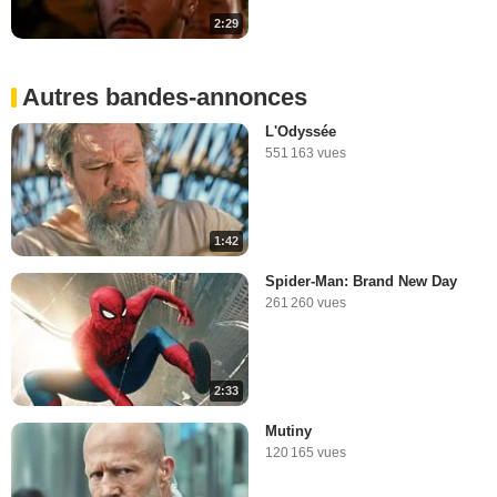
2:29
Autres bandes-annonces
L'Odyssée
551 163 vues
1:42
Spider-Man: Brand New Day
261 260 vues
2:33
Mutiny
120 165 vues