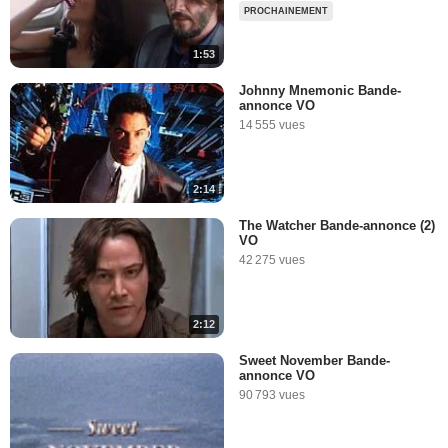
PROCHAINEMENT
1:53
Johnny Mnemonic Bande-
annonce VO
14 555 vues
2:14
The Watcher Bande-annonce (2)
VO
42 275 vues
2:12
Sweet November Bande-
annonce VO
90 793 vues