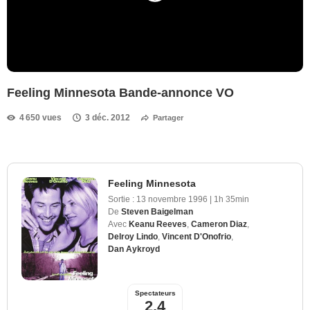
Feeling Minnesota Bande-annonce VO
4 650 vues
3 déc. 2012
Partager
Feeling Minnesota
Sortie :
13 novembre 1996
|
1h 35min
De
Steven Baigelman
Avec
Keanu Reeves
,
Cameron Diaz
,
Delroy Lindo
,
Vincent D'Onofrio
,
Dan Aykroyd
Spectateurs
2,4