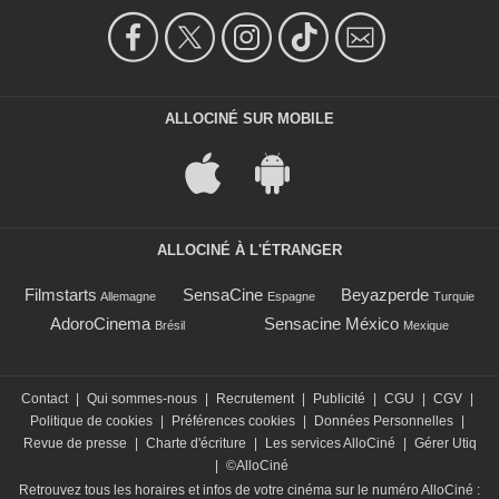
ALLOCINÉ SUR MOBILE
ALLOCINÉ À L'ÉTRANGER
Filmstarts
SensaCine
Beyazperde
Allemagne
Espagne
Turquie
AdoroCinema
Sensacine México
Brésil
Mexique
Contact
|
Qui sommes-nous
|
Recrutement
|
Publicité
|
CGU
|
CGV
|
Politique de cookies
|
Préférences cookies
|
Données Personnelles
|
Revue de presse
|
Charte d'écriture
|
Les services AlloCiné
|
Gérer Utiq
|
©AlloCiné
Retrouvez tous les horaires et infos de votre cinéma sur le numéro AlloCiné :