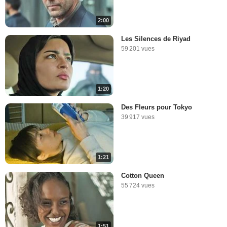
2:00
Les Silences de Riyad
59 201 vues
1:20
Des Fleurs pour Tokyo
39 917 vues
1:21
Cotton Queen
55 724 vues
1:51