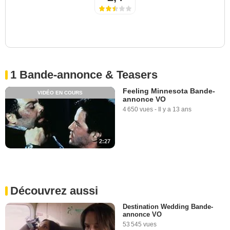
1 Bande-annonce & Teasers
Feeling Minnesota Bande-
VIDÉO EN COURS
annonce VO
4 650 vues
-
Il y a 13 ans
2:27
Découvrez aussi
Destination Wedding Bande-
annonce VO
53 545 vues