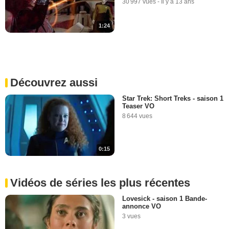
30 997 vues
-
Il y a 13 ans
1:24
Découvrez aussi
Star Trek: Short Treks - saison 1
Teaser VO
8 644 vues
0:15
Vidéos de séries les plus récentes
Lovesick - saison 1 Bande-
annonce VO
3 vues