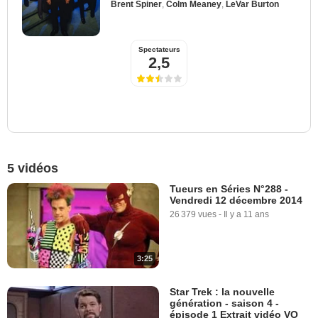
Brent Spiner
,
Colm Meaney
,
LeVar Burton
Spectateurs
2,5
5 vidéos
Tueurs en Séries N°288 -
Vendredi 12 décembre 2014
26 379 vues
-
Il y a 11 ans
3:25
Star Trek : la nouvelle
génération - saison 4 -
épisode 1 Extrait vidéo VO