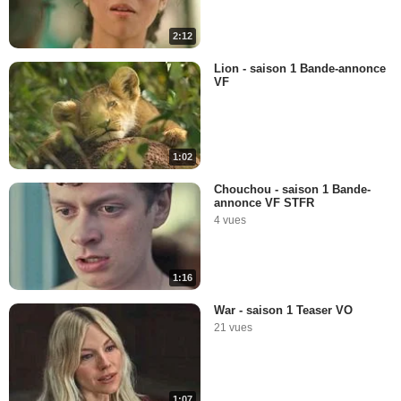
2:12
Lion - saison 1 Bande-annonce
VF
1:02
Chouchou - saison 1 Bande-
annonce VF STFR
4 vues
1:16
War - saison 1 Teaser VO
21 vues
1:07