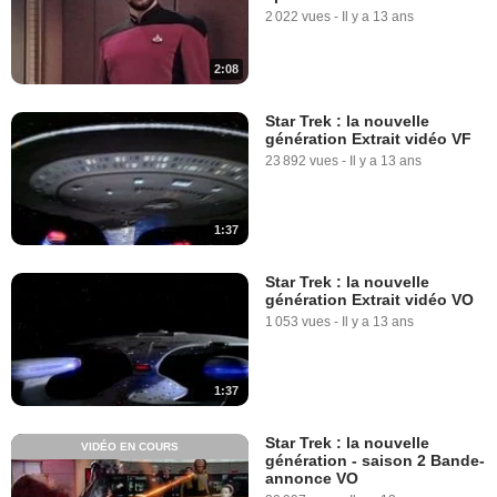
2 022 vues
-
Il y a 13 ans
2:08
Star Trek : la nouvelle
génération Extrait vidéo VF
23 892 vues
-
Il y a 13 ans
1:37
Star Trek : la nouvelle
génération Extrait vidéo VO
1 053 vues
-
Il y a 13 ans
1:37
Star Trek : la nouvelle
VIDÉO EN COURS
génération - saison 2 Bande-
annonce VO