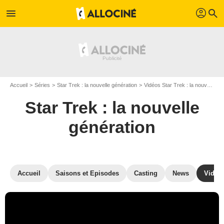
profil
menu
search
Accueil
Séries
Star Trek : la nouvelle génération
Vidéos Star Trek : la nouvelle génération
Star Trek : la nouvelle
génération
Accueil
Saisons et Episodes
Casting
News
Vidéo