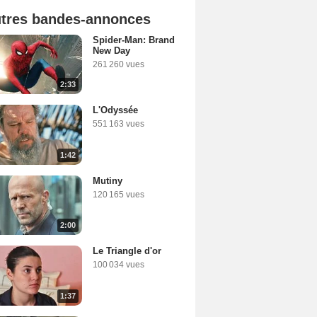
tres bandes-annonces
Spider-Man: Brand
New Day
261 260 vues
2:33
L'Odyssée
551 163 vues
1:42
Mutiny
120 165 vues
2:00
Le Triangle d'or
100 034 vues
1:37