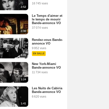
16 745 vues
2:52
Le Temps d'aimer et
le temps de mourir
Bande-annonce VO
37 074 vues
2:40
Rendez-vous Bande-
annonce VO
9 952 vues
EN SALLE
4:05
New York-Miami
Bande-annonce VO
11 734 vues
1:24
Les Nuits de Cabiria
Bande-annonce VO
6 620 vues
1:41