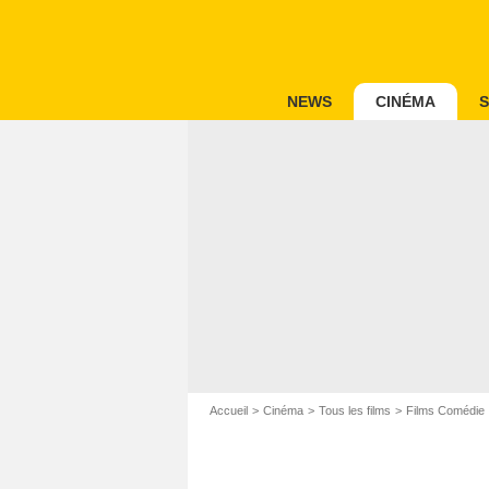
NEWS
CINÉMA
S
Accueil
Cinéma
Tous les films
Films Comédie