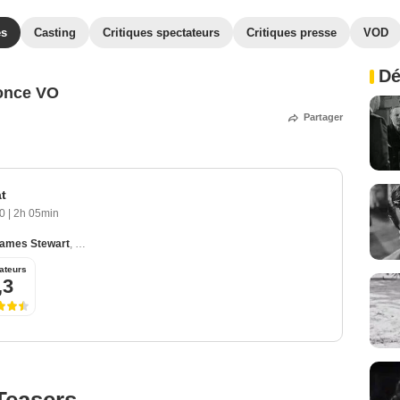
es
Casting
Critiques spectateurs
Critiques presse
VOD
Dé
once VO
Partager
t
40
|
2h 05min
ames Stewart
,
Jean Arthur
,
Thomas Mitchell
,
Edward Arnold
ateurs
,3
Teasers