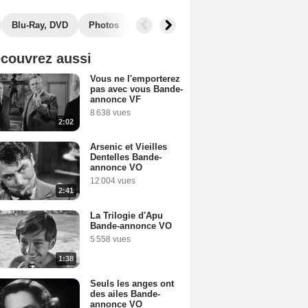
Blu-Ray, DVD
Photos
Secrets de tournage
Récompenses
couvrez aussi
Vous ne l'emporterez
pas avec vous Bande-
annonce VF
8 638 vues
2:02
Arsenic et Vieilles
Dentelles Bande-
annonce VO
12 004 vues
2:41
La Trilogie d'Apu
Bande-annonce VO
5 558 vues
1:38
Seuls les anges ont
des ailes Bande-
annonce VO