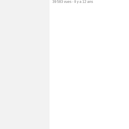
39 583 vues
-
Il y a 12 ans