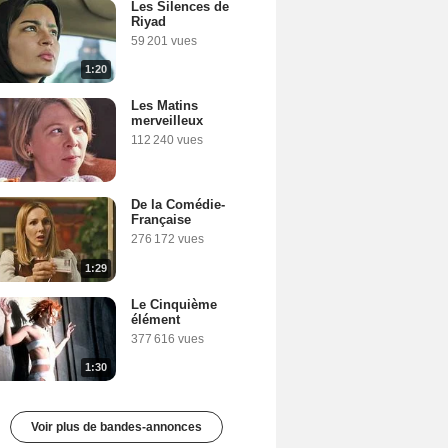
Les Silences de
Riyad
59 201 vues
1:20
Les Matins
merveilleux
112 240 vues
De la Comédie-
Française
276 172 vues
1:29
Le Cinquième
élément
377 616 vues
1:30
Voir plus de bandes-annonces