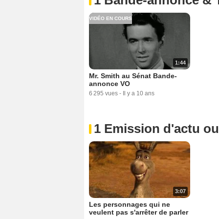
VIDÉO EN COURS
1:44
Mr. Smith au Sénat Bande-
annonce VO
6 295 vues
-
Il y a 10 ans
1 Emission d'actu o
3:07
Les personnages qui ne
veulent pas s'arrêter de parler