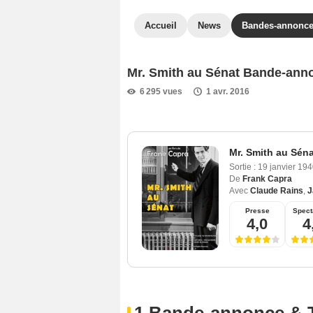
Accueil
News
Bandes-annonc
Mr. Smith au Sénat Bande-ann
6 295 vues
1 avr. 2016
Mr. Smith au Séna
Sortie :
19 janvier 19
De
Frank Capra
Avec
Claude Rains
,
J
Presse
Spect
4,0
4
1 Bande-annonce & 