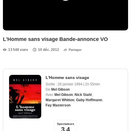
L'Homme sans visage Bande-annonce VO
13 548 vues
10 déc. 2012
Partager
L'Homme sans visage
Sortie :
26 janvier 1994
|
1h 55min
De
Mel Gibson
Avec
Mel Gibson
,
Nick Stahl
,
Margaret Whitton
,
Gaby Hoffmann
,
Fay Masterson
Spectateurs
3,4