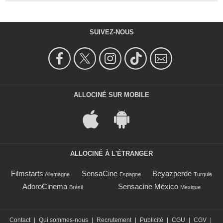
SUIVEZ-NOUS
ALLOCINÉ SUR MOBILE
ALLOCINÉ À L'ÉTRANGER
Filmstarts
SensaCine
Beyazperde
Allemagne
Espagne
Turquie
AdoroCinema
Sensacine México
Brésil
Mexique
Contact
|
Qui sommes-nous
|
Recrutement
|
Publicité
|
CGU
|
CGV
|