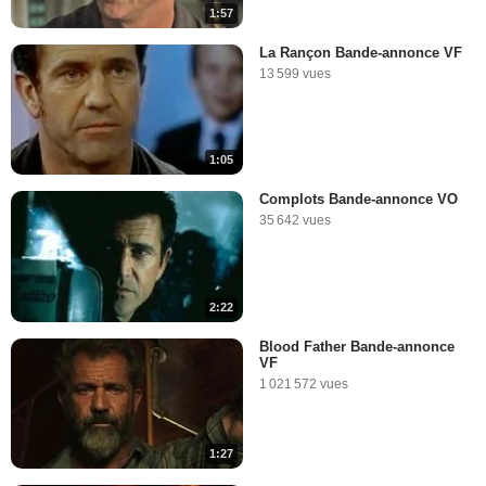
1:57
La Rançon Bande-annonce VF
13 599 vues
1:05
Complots Bande-annonce VO
35 642 vues
2:22
Blood Father Bande-annonce
VF
1 021 572 vues
1:27