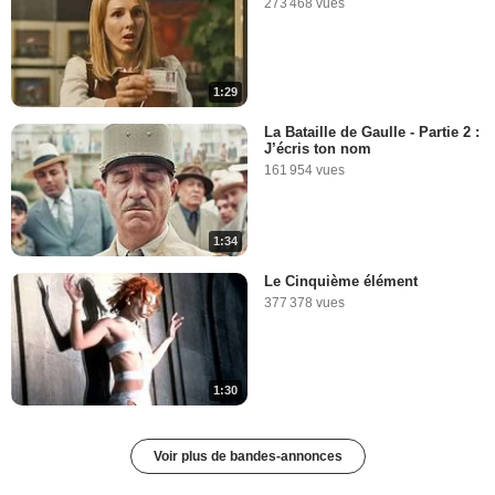
273 468 vues
1:29
La Bataille de Gaulle - Partie 2 :
J’écris ton nom
161 954 vues
1:34
Le Cinquième élément
377 378 vues
1:30
Voir plus de bandes-annonces