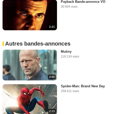
Payback Bande-annonce VO
30 404 vues
2:21
Autres bandes-annonces
Mutiny
118 134 vues
2:00
Spider-Man: Brand New Day
258 411 vues
2:33