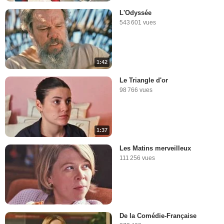
L'Odyssée
543 601 vues
1:42
Le Triangle d'or
98 766 vues
1:37
Les Matins merveilleux
111 256 vues
De la Comédie-Française