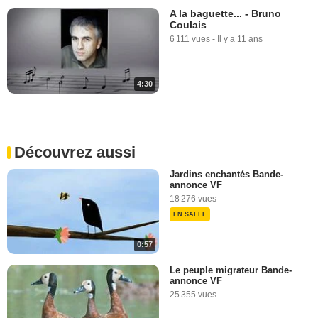
A la baguette... - Bruno
Coulais
6 111 vues
-
Il y a 11 ans
4:30
Découvrez aussi
Jardins enchantés Bande-
annonce VF
18 276 vues
EN SALLE
0:57
Le peuple migrateur Bande-
annonce VF
25 355 vues