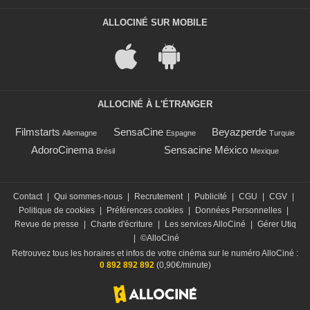
ALLOCINÉ SUR MOBILE
ALLOCINÉ À L'ÉTRANGER
Filmstarts
SensaCine
Beyazperde
Allemagne
Espagne
Turquie
AdoroCinema
Sensacine México
Brésil
Mexique
Contact
|
Qui sommes-nous
|
Recrutement
|
Publicité
|
CGU
|
CGV
|
Politique de cookies
|
Préférences cookies
|
Données Personnelles
|
Revue de presse
|
Charte d'écriture
|
Les services AlloCiné
|
Gérer Utiq
|
©AlloCiné
Retrouvez tous les horaires et infos de votre cinéma sur le numéro AlloCiné :
0 892 892 892
(0,90€/minute)