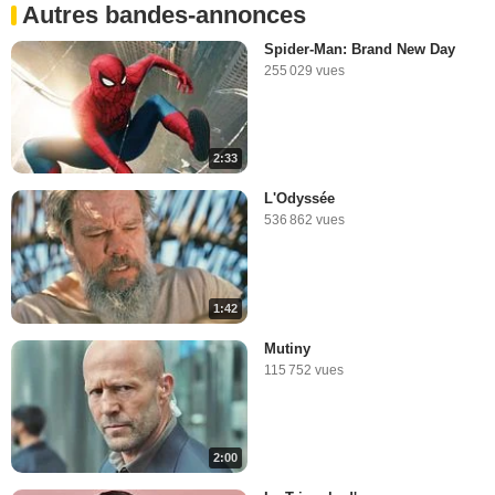
Autres bandes-annonces
Spider-Man: Brand New Day
255 029 vues
2:33
L'Odyssée
536 862 vues
1:42
Mutiny
115 752 vues
2:00