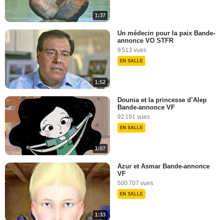
1:37
Un médecin pour la paix Bande-
annonce VO STFR
9 513 vues
EN SALLE
1:52
Dounia et la princesse d’Alep
Bande-annonce VF
92 191 vues
EN SALLE
1:07
Azur et Asmar Bande-annonce
VF
500 707 vues
EN SALLE
1:33