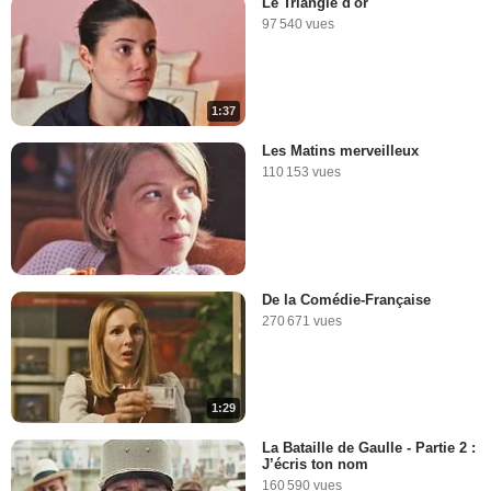
Le Triangle d'or
97 540 vues
1:37
Les Matins merveilleux
110 153 vues
De la Comédie-Française
270 671 vues
1:29
La Bataille de Gaulle - Partie 2 :
J’écris ton nom
160 590 vues