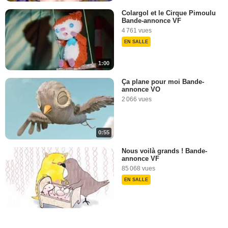
Colargol et le Cirque Pimoulu
Bande-annonce VF
4 761 vues
EN SALLE
1:00
Ça plane pour moi Bande-
annonce VO
2 066 vues
0:55
Nous voilà grands ! Bande-
annonce VF
85 068 vues
EN SALLE