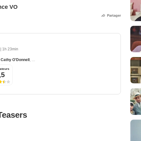
nce VO
Partager
5
|
1h 23min
,
Cathy O'Donnell
,
James Craig
,
Jean Hagen
,
Paul Kelly (I)
ateurs
,5
Teasers