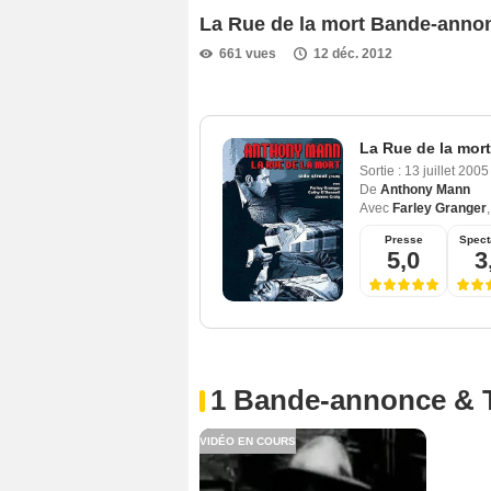
La Rue de la mort Bande-anno
661 vues
12 déc. 2012
La Rue de la mort
Sortie :
13 juillet 200
De
Anthony Mann
Avec
Farley Granger
Presse
Spect
5,0
3
1 Bande-annonce & 
VIDÉO EN COURS