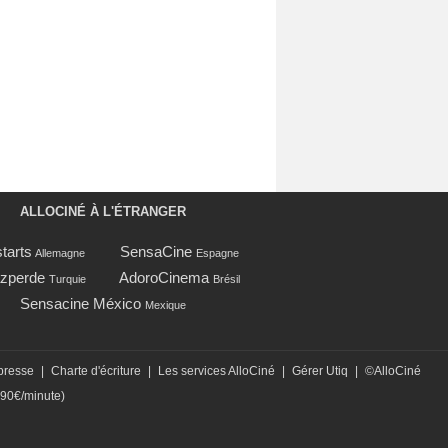
ALLOCINÉ À L'ÉTRANGER
tarts
SensaCine
Allemagne
Espagne
zperde
AdoroCinema
Turquie
Brésil
Sensacine México
Mexique
presse
|
Charte d'écriture
|
Les services AlloCiné
|
Gérer Utiq
|
©AlloCiné
,90€/minute)