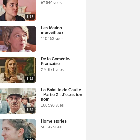
97 540 vues
1:37
Les Matins
merveilleux
110 153 vues
De la Comédie-
Française
270 671 vues
1:29
La Bataille de Gaulle
- Partie 2 : J’écris ton
nom
160 590 vues
1:34
Home stories
56 142 vues