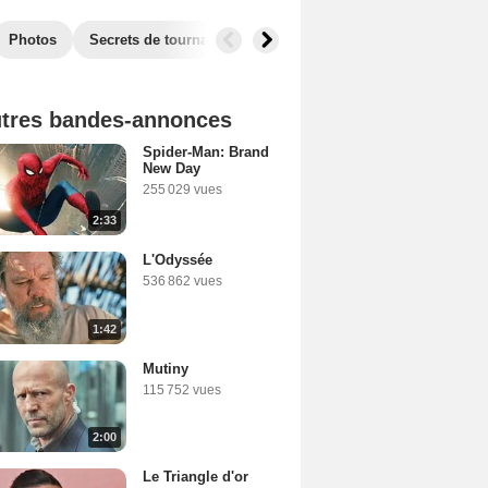
Photos
Secrets de tournage
Films similaires
tres bandes-annonces
Spider-Man: Brand
New Day
255 029 vues
2:33
L'Odyssée
536 862 vues
1:42
Mutiny
115 752 vues
2:00
Le Triangle d'or